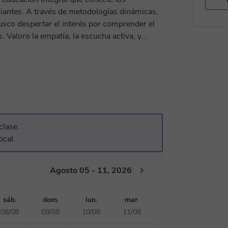
diantes. A través de metodologías dinámicas,
busco despertar el interés por comprender el
 Valoro la empatía, la escucha activa, y
prendizaje. 🤗 Me caracteriza el
educativa.
clase.
ocal.
Agosto 05 - 11, 2026
sáb.
dom.
lun.
mar.
08/08
09/08
10/08
11/08