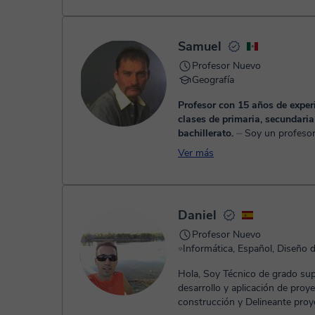
el contenido. Por lo tanto, desar
parte teórica, pero también act
prácticas para evaluar constan
Samuel
estudiante.
Profesor Nuevo
Geografía
Profesor con 15 años de experi
clases de primaria, secundaria
bachillerato.
⏤ Soy un profesor del área de
Ciencias Sociales y Humanidad
Ver más
niveles de primaria, secundaria,
preparatoria y universidad de l
de: His...
Daniel
Profesor Nuevo
Hola, Soy Técnico de grado superior en
desarrollo y aplicación de proy
construcción y Delineante proyectista. Con