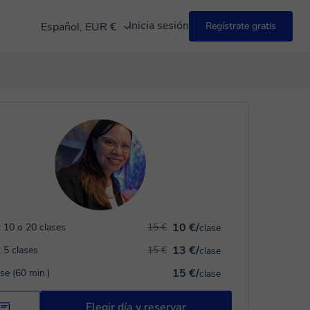
Inicia sesión
Español, EUR €
Regístrate gratis
10 €/
 10 o 20 clases
15 €
clase
13 €/
 5 clases
15 €
clase
15 €/
ase (60 min.)
clase
Elegir día y reservar