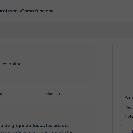
profesor
Cómo funciona
ases online
ad
Más info
Pack
Pack
1 cl
jo de grupo de todas las edades
educación integral que conecte los