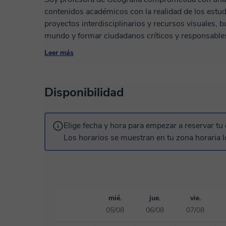
contenidos académicos con la realidad de los estu
proyectos interdisciplinarios y recursos visuales, 
mundo y formar ciudadanos críticos y responsables.
estaré encantada en acompañarte en tu proceso de a
Leer más
compromiso, la creatividad didáctica y la vocación 
Disponibilidad
Elige fecha y hora para empezar a reservar tu 
Los horarios se muestran en tu zona horaria l
mié.
jue.
vie.
05/08
06/08
07/08