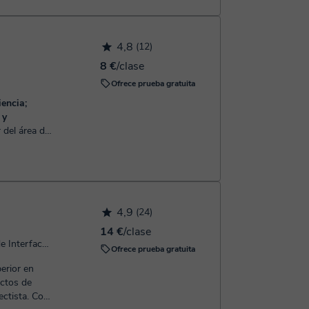
rollo la
ividades
temente al
4,8
(12)
8 €
/clase
Ofrece prueba gratuita
encia;
 y
es en los
as materias
4,9
(24)
14 €
/clase
Informática, Español, Diseño de Interfaces (UX y UI), Diseño Gráfico, Música, Ofimática, Geografía, Programación
Ofrece prueba gratuita
ectos de