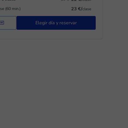
23 €/
ase (60 min.)
clase
Elegir día y reservar