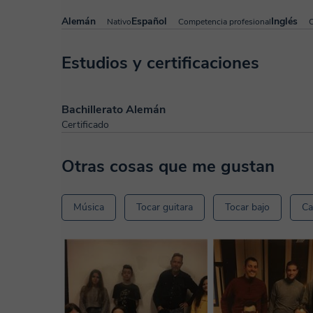
Alemán
Español
Inglés
Nativo
Competencia profesional
C
Estudios y certificaciones
Bachillerato Alemán
Certificado
Otras cosas que me gustan
Música
Tocar guitara
Tocar bajo
Ca