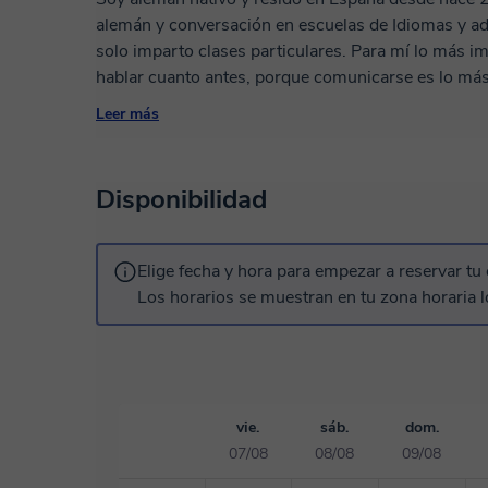
alemán y conversación en escuelas de Idiomas y a
solo imparto clases particulares. Para mí lo más 
hablar cuanto antes, porque comunicarse es lo más
esencial que los alumnos se sientan cómodos y que 
Leer más
La gramática se encuentra en un segundo plano. Lo
gramáticamente correcto o no. Y sobre todo quiero
clases. El humor y la risa también son importantes :
Disponibilidad
Elige fecha y hora para empezar a reservar tu 
Los horarios se muestran en tu zona horaria l
vie.
sáb.
dom.
07/08
08/08
09/08