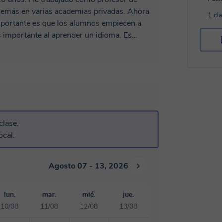
demás en varias academias privadas. Ahora
1 cl
importante es que los alumnos empiecen a
 importante al aprender un idioma. Es
la comunicación sea interesante y divertida.
 primero es expresarse, lo segundo si es
 que los alumnos se lo pasen bien en mis
-).
clase.
ocal.
Agosto 07 - 13, 2026
lun.
mar.
mié.
jue.
10/08
11/08
12/08
13/08