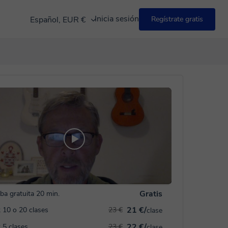
Inicia sesión
Español, EUR €
Regístrate gratis
Gratis
ba gratuita 20 min.
21 €/
 10 o 20 clases
23 €
clase
22 €/
 5 clases
23 €
clase