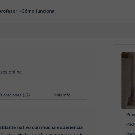
profesor
Cómo funciona
ases online
aloraciones (12)
Más info
Prue
Pack
ablante nativo con mucha experiencia
20 años. He trabajado como profesor de
Pack