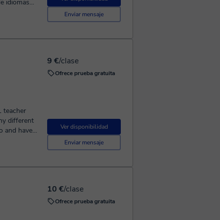
de idiomas
s de grado en
Enviar mensaje
9 €
/clase
Ofrece prueba gratuita
L teacher
y different
Ver disponibilidad
co and have
clients and
Enviar mensaje
unication,
e English. I
ther they
re
10 €
/clase
ing style is
axed
Ofrece prueba gratuita
onfidence