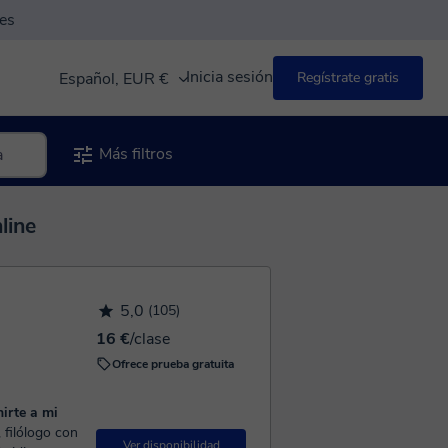
es
Inicia sesión
Español, EUR €
Regístrate gratis
Más filtros
line
5,0
(105)
16 €
/clase
Ofrece prueba gratuita
nirte a mi
Ver disponibilidad