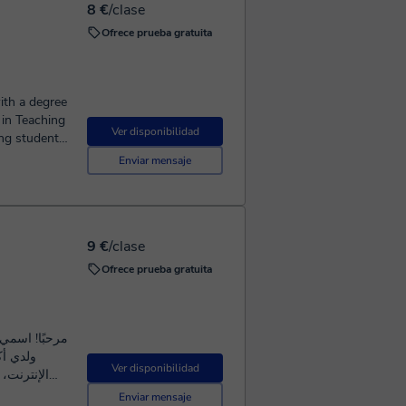
8 €
/clase
 very
Ofrece prueba gratuita
ith a degree
 in Teaching
Ver disponibilidad
ing students
ith a special
Enviar mensaje
lly and
h student's
relaxed and
first.
9 €
/clase
, family, or
ur
Ofrece prueba gratuita
ep by step.
مرحبًا! اسم،
Ver disponibilidad
أنحاء
Enviar mensaje