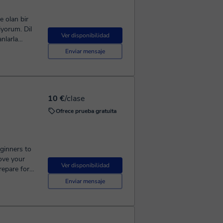
 olan bir
yorum. Dil
Ver disponibilidad
nlarla
Enviar mensaje
 bir program
ster konuşma
hat etmek
eyin;
10 €
/clase
yi
gıç
Ofrece prueba gratuita
çık ve
e konuşma
nlük hayatta
eginners to
fliyorum.
ove your
Ver disponibilidad
erek
repare for
 olmak için
speaking
Enviar mensaje
lı
our needs.
da keyifle
ed. We use
ning
mmar to help