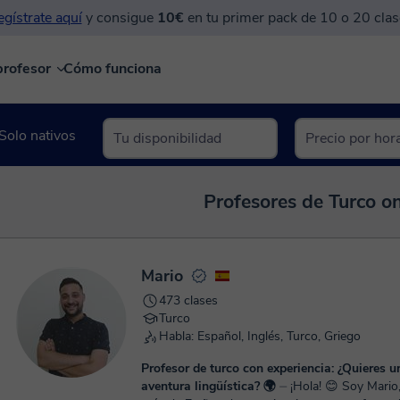
gístrate aquí
y consigue
10€
en tu primer pack de 10 o 20 clas
profesor
Cómo funciona
Solo nativos
Profesores de Turco on
Mario
473 clases
Turco
Habla: Español, Inglés, Turco, Griego
Profesor de turco con experiencia: ¿Quieres u
aventura lingüística? 🌍
⏤ ¡Hola! 😊 Soy Mario, filólogo con