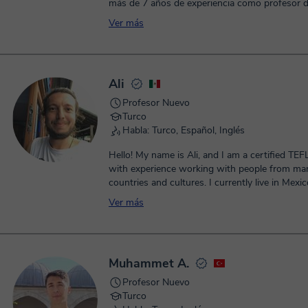
más de 7 años de experiencia como profesor 
extranjeros. Realicé mis estudios universitario
Ver más
...
Ali
Profesor Nuevo
Turco
Habla: Turco, Español, Inglés
Hello! My name is Ali, and I am a certified TEF
with experience working with people from man
countries and cultures. I currently live in Mexi
spent years communicating with international 
Ver más
students. My lessons focus on practical comm
speaking confidence, pronunciation, and real-lif
adapt each lesson to the student's goals, whe
want to improve conversation skills, travel mo
Muhammet A.
comfortably, or use English for work. My teach
patient, friendly, and supportive, creating a rel
Profesor Nuevo
environment where students can learn with c
Turco
and enjoy the process.