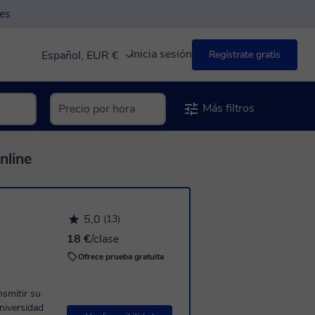
es
Inicia sesión
Español, EUR €
Regístrate gratis
Más filtros
nline
5,0
(13)
18 €
/clase
Ofrece prueba gratuita
nsmitir su
Universidad