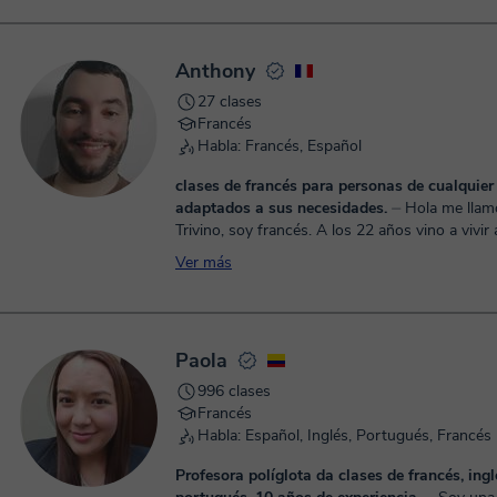
Anthony
27 clases
Francés
Habla: Francés, Español
clases de francés para personas de cualquier
adaptados a sus necesidades.
⏤ Hola me llamo Anthony
Trivino, soy francés. A los 22 años vino a vivir a
Hace ahora 8 años que enseño idiomas como e
Ver más
el Español. H...
Paola
996 clases
Francés
Habla: Español, Inglés, Portugués, Francés
Profesora políglota da clases de francés, ingl