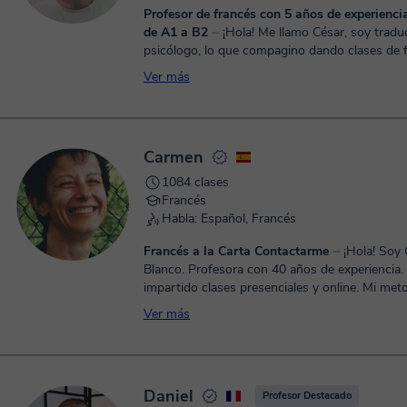
Profesor de francés con 5 años de experienc
de A1 a B2
⏤ ¡Hola! Me llamo César, soy traductor y
psicólogo, lo que compagino dando clases de 
italiano desde hace 5 años. He vivido 
Ver más
Carmen
1084 clases
Francés
Habla: Español, Francés
Francés a la Carta Contactarme
⏤ ¡Hola! Soy Carmen
Blanco. Profesora con 40 años de experiencia.
impartido clases presenciales y online. Mi metodología es
interactiva y comunicati...
Ver más
Daniel
Profesor Destacado