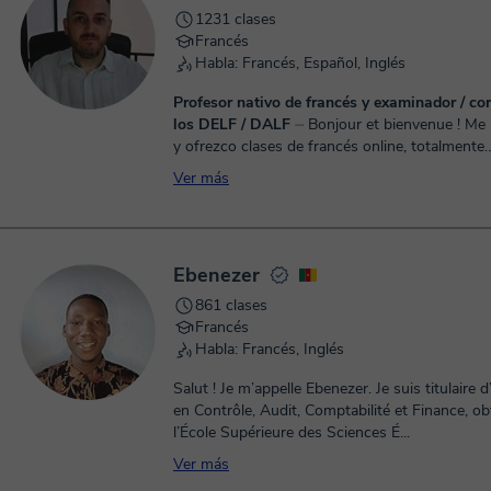
1231 clases
Francés
Habla: Francés, Español, Inglés
Profesor nativo de francés y examinador / cor
los DELF / DALF
⏤ Bonjour et bienvenue ! Me llamo Daniel
y ofrezco clases de francés online, totalmente
personalizadas y adaptadas a tu nivel y objetiv
Ver más
princ...
Ebenezer
861 clases
Francés
Habla: Francés, Inglés
Salut ! Je m’appelle Ebenezer. Je suis titulaire 
en Contrôle, Audit, Comptabilité et Finance, o
l’École Supérieure des Sciences É...
Ver más