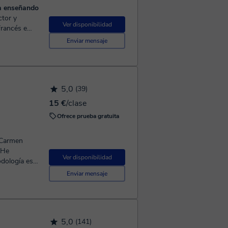
ia enseñando
Ver disponibilidad
francés e
y trabajado 3 año...
Enviar mensaje
5,0
(39)
15 €
/clase
Ofrece prueba gratuita
 He
Ver disponibilidad
Enviar mensaje
5,0
(141)