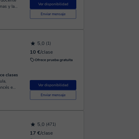
Ver disponibilidad
mas y la
2 años y
Enviar mensaje
5,0
(1)
10 €
/clase
Ofrece prueba gratuita
ce clases
Ver disponibilidad
ancés e
nceses y
Enviar mensaje
5,0
(471)
17 €
/clase