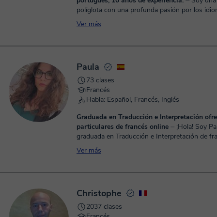
portugués, 10 años de experiencia.
⏤ Soy una docente
políglota con una profunda pasión por los idio
enseñanza. Comencé a aprender inglés a los 1
Ver más
japonés a los 14; posterio...
Paula
73 clases
Francés
Habla: Español, Francés, Inglés
Graduada en Traducción e Interpretación ofre
particulares de francés online
⏤ ¡Hola! Soy Paula,
graduada en Traducción e Interpretación de fr
inglés, y estudiante de máster en Estudios Fra
Ver más
Francófonos. Mi pasión e...
Christophe
2037 clases
Francés