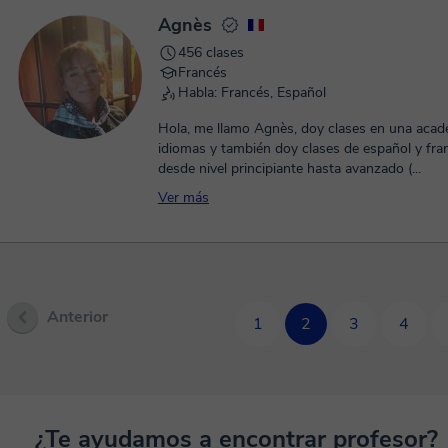
Agnès
456 clases
Francés
Habla: Francés, Español
Hola, me llamo Agnès, doy clases en una acad
idiomas y también doy clases de español y fra
desde nivel principiante hasta avanzado (...
Ver más
Anterior
1
2
3
4
¿Te ayudamos a encontrar profesor?