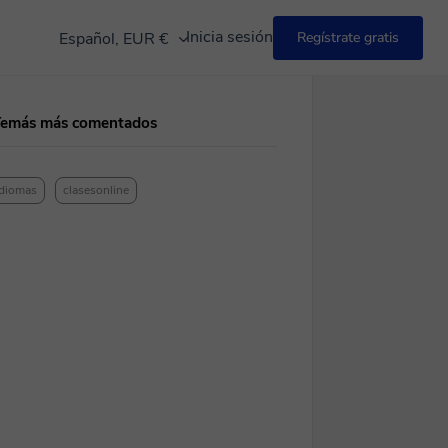
Inicia sesión
Español, EUR €
Regístrate gratis
Temás más comentados
idiomas
clasesonline