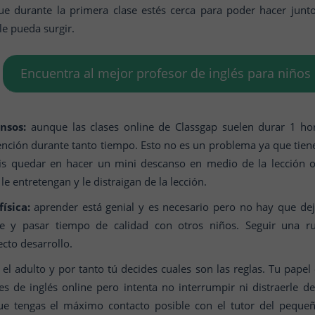
ue durante la primera clase estés cerca para poder hacer junt
le pueda surgir.
Encuentra al mejor profesor de inglés para niños
nsos:
aunque las clases online de Classgap suelen durar 1 ho
ción durante tanto tiempo. Esto no es un problema ya que tienes l
éis quedar en hacer un mini descanso en medio de la lección o 
e entretengan y le distraigan de la lección.
ísica:
aprender está genial y es necesario pero no hay que dej
bre y pasar tiempo de calidad con otros niños. Seguir una r
cto desarrollo.
el adulto y por tanto tú decides cuales son las reglas. Tu papel 
s de inglés online pero intenta no interrumpir ni distraerle de
ue tengas el máximo contacto posible con el tutor del peque