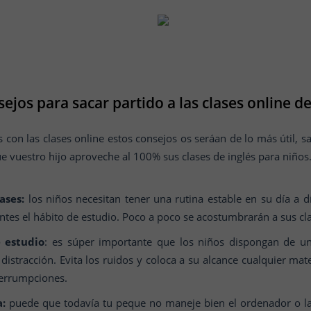
ejos para sacar partido a las clases online de
s con las clases online estos consejos os seráan de lo más útil, 
ue vuestro hijo aproveche al 100% sus clases de inglés para niños
ases:
los niños necesitan tener una rutina estable en su día a dí
antes el hábito de estudio. Poco a poco se acostumbrarán a sus c
 estudio
: es súper importante que los niños dispongan de u
 distracción. Evita los ruidos y coloca a su alcance cualquier ma
terrumpciones.
a:
puede que todavía tu peque no maneje bien el ordenador o la