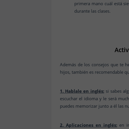
primera mano cuál está sie
durante las clases.
Activ
Además de los consejos que te he
hijos, también es recomendable que
1. Hablale en inglés:
si sabes alg
escuchar el idioma y le será much
puedes memorizar junto a él las n
2. Aplicaciones en inglés:
en in