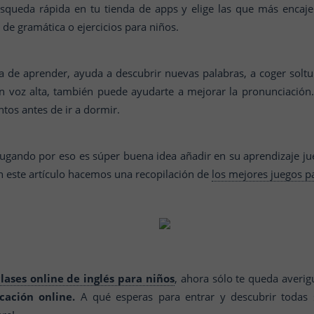
úsqueda rápida en tu tienda de apps y elige las que más encaje
s de gramática o ejercicios para niños.
a de aprender, ayuda a descubrir nuevas palabras, a coger soltur
 en voz alta, también puede ayudarte a mejorar la pronunciació
untos antes de ir a dormir.
jugando por eso es súper buena idea añadir en su aprendizaje ju
n este artículo hacemos una recopilación de
los mejores juegos p
clases online de inglés para niños
, ahora sólo te queda averig
cación online.
A qué esperas para entrar y descubrir todas 