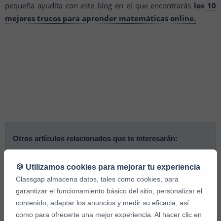
pequeña ayudita con este blog en el que encontrarás
los 10
mejores trucos para aprender matemáticas online.
Otros artículos relacionados que te interesarán:
🍪 Utilizamos cookies para mejorar tu experiencia
Cómo son las clases online de matemáticas para
Classgap almacena datos, tales como cookies, para
niños
garantizar el funcionamiento básico del sitio, personalizar el
Los mejores trucos de matemáticas para niños de
contenido, adaptar los anuncios y medir su eficacia, así
primaria
como para ofrecerte una mejor experiencia. Al hacer clic en