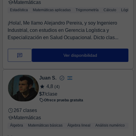
Matemáticas
Estadística
Matemáticas aplicadas
Trigonometría
Cálculo
Lógica
¡Hola!, Me llamo Alejandro Pereira, y soy Ingeniero
Industrial, con estudios en Gerencia Logística y
Especialización en Salud Ocupacional. Dicto clas...
Ver disponibilidad
Juan S.
4,8
(4)
$7
/clase
Ofrece prueba gratuita
267 clases
Matemáticas
Álgebra
Matemáticas básicas
Álgebra lineal
Análisis numérico
Tri