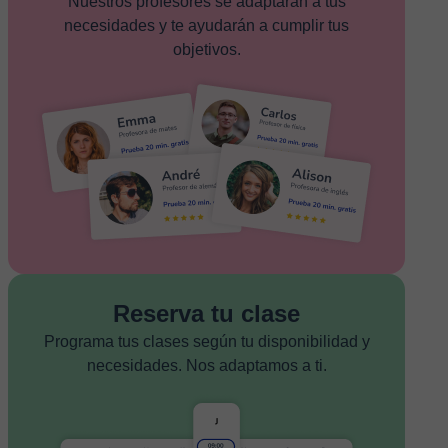
Nuestros profesores se adaptarán a tus
necesidades y te ayudarán a cumplir tus
objetivos.
Reserva tu clase
Programa tus clases según tu disponibilidad y
necesidades. Nos adaptamos a ti.