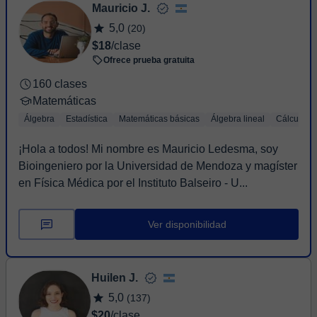
Mauricio J.
5,0
(20)
$18
/clase
Ofrece prueba gratuita
160 clases
Matemáticas
Álgebra
Estadística
Matemáticas básicas
Álgebra lineal
Cálculo
¡Hola a todos! Mi nombre es Mauricio Ledesma, soy
Bioingeniero por la Universidad de Mendoza y magíster
en Física Médica por el Instituto Balseiro - U...
Ver disponibilidad
Huilen J.
5,0
(137)
$20
/clase