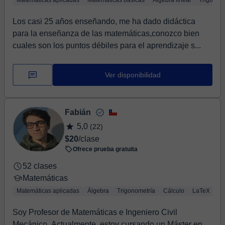
Matemáticas aplicadas
Matemáticas básicas
Álgebra lineal
Trigonom
Los casi 25 años enseñando, me ha dado didáctica
para la enseñanza de las matemáticas,conozco bien
cuales son los puntos débiles para el aprendizaje s...
Ver disponibilidad
Fabián
5,0
(22)
$20
/clase
Ofrece prueba gratuita
52 clases
Matemáticas
Matemáticas aplicadas
Álgebra
Trigonometría
Cálculo
LaTeX
Ló
Soy Profesor de Matemáticas e Ingeniero Civil
Mecánico. Actualmente, estoy cursando un Máster en