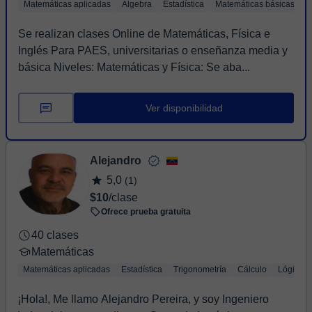
Matemáticas aplicadas
Álgebra
Estadística
Matemáticas básicas
T
Se realizan clases Online de Matemáticas, Física e
Inglés Para PAES, universitarias o enseñanza media y
básica Niveles: Matemáticas y Física: Se aba...
Ver disponibilidad
Alejandro
5,0
(1)
$10
/clase
Ofrece prueba gratuita
40 clases
Matemáticas
Matemáticas aplicadas
Estadística
Trigonometría
Cálculo
Lógica
¡Hola!, Me llamo Alejandro Pereira, y soy Ingeniero