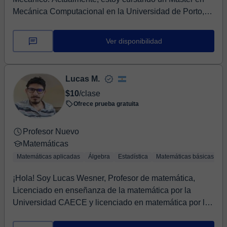
Mecánica Computacional en la Universidad de Porto,
Po...
Ver disponibilidad
Lucas M.
$10
/clase
Ofrece prueba gratuita
Profesor Nuevo
Matemáticas
Matemáticas aplicadas
Álgebra
Estadística
Matemáticas básicas
Á
¡Hola! Soy Lucas Wesner, Profesor de matemática,
Licenciado en enseñanza de la matemática por la
Universidad CAECE y licenciado en matemática por la
U...