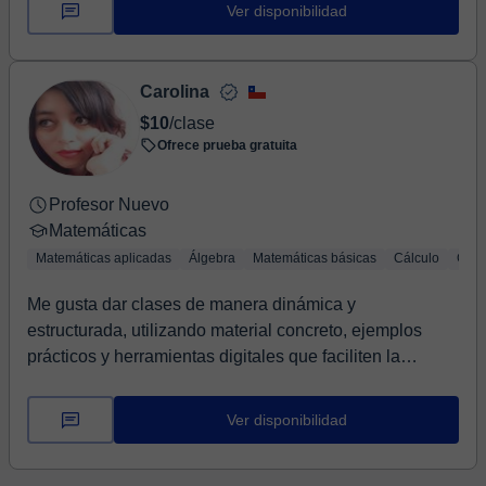
Ver disponibilidad
Carolina
$10
/clase
Ofrece prueba gratuita
Profesor Nuevo
Matemáticas
Matemáticas aplicadas
Álgebra
Matemáticas básicas
Cálculo
Geom
Me gusta dar clases de manera dinámica y
estructurada, utilizando material concreto, ejemplos
prácticos y herramientas digitales que faciliten la
comp...
Ver disponibilidad