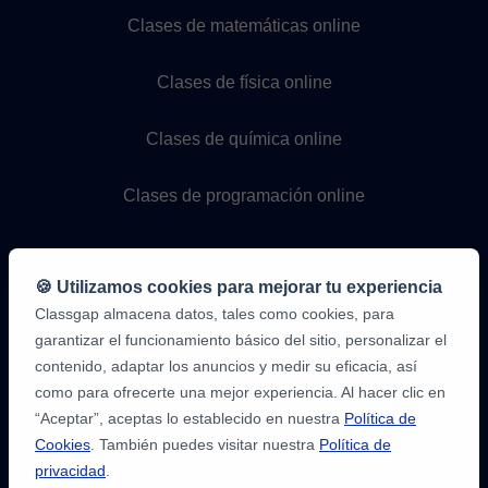
Clases de matemáticas online
Clases de física online
Clases de química online
Clases de programación online
🍪 Utilizamos cookies para mejorar tu experiencia
Classgap almacena datos, tales como cookies, para
garantizar el funcionamiento básico del sitio, personalizar el
contenido, adaptar los anuncios y medir su eficacia, así
como para ofrecerte una mejor experiencia. Al hacer clic en
9,6/10
1,339,316
“Aceptar”, aceptas lo establecido en nuestra
Política de
opiniones
de
Cookies
. También puedes visitar nuestra
Política de
alumnos
privacidad
.