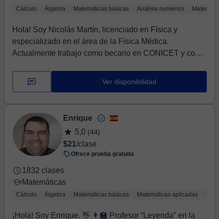
Cálculo
Álgebra
Matemáticas básicas
Análisis numérico
Matemátic
Hola! Soy Nicolás Martín, licenciado en Física y
especializado en el área de la Física Médica.
Actualmente trabajo como becario en CONICET y como
prof...
Ver disponibilidad
Enrique
5,0
(44)
$21
/clase
Ofrece prueba gratuita
1832 clases
Matemáticas
Cálculo
Álgebra
Matemáticas básicas
Matemáticas aplicadas
Trig
¡Hola! Soy Enrique. 👋 👨‍🏫 Profesor “Leyenda” en la