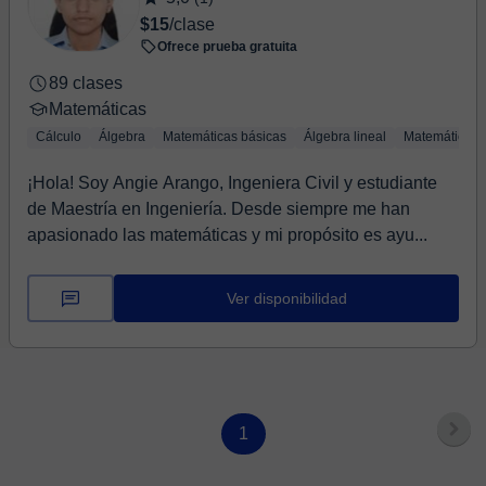
$15
/clase
Ofrece prueba gratuita
89 clases
Matemáticas
Cálculo
Álgebra
Matemáticas básicas
Álgebra lineal
Matemáticas 
¡Hola! Soy Angie Arango, Ingeniera Civil y estudiante
de Maestría en Ingeniería. Desde siempre me han
apasionado las matemáticas y mi propósito es ayu...
Ver disponibilidad
1