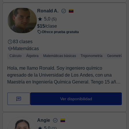
Ronald A.
5,0
(5)
$15
/clase
Ofrece prueba gratuita
83 clases
Matemáticas
Cálculo
Álgebra
Matemáticas básicas
Trigonometría
Geometría
Hola, me llamo Ronald. Soy ingeniero químico
egresado de la Universidad de Los Andes, con una
Maestría en Ingeniería Química General. Tengo 15 años
de...
Ver disponibilidad
Angie
5,0
(1)