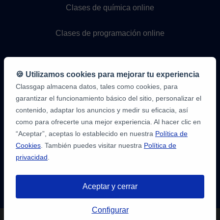
Clases de química online
Clases de programación online
🍪 Utilizamos cookies para mejorar tu experiencia
Classgap almacena datos, tales como cookies, para
garantizar el funcionamiento básico del sitio, personalizar el
contenido, adaptar los anuncios y medir su eficacia, así
como para ofrecerte una mejor experiencia. Al hacer clic en
9,6/10
1,339,284
“Aceptar”, aceptas lo establecido en nuestra
Política de
opiniones
de
Cookies
. También puedes visitar nuestra
Política de
alumnos
privacidad
.
2
en
opiniones-
Aceptar y cerrar
verificadas.com
10
/
10
a
Tienes hasta
3 pruebas gratis
de 20
classgap.com
Configurar
min. para encontrar profesor.