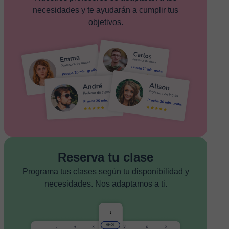
necesidades y te ayudarán a cumplir tus
objetivos.
Reserva tu clase
Programa tus clases según tu disponibilidad y
necesidades. Nos adaptamos a ti.