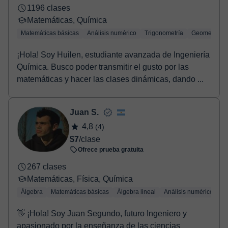
1196 clases
Matemáticas, Química
Matemáticas básicas
Análisis numérico
Trigonometría
Geometría
¡Hola! Soy Huilen, estudiante avanzada de Ingeniería
Química. Busco poder transmitir el gusto por las
matemáticas y hacer las clases dinámicas, dando ...
Juan S.
4,8
(4)
$7
/clase
Ofrece prueba gratuita
267 clases
Matemáticas, Física, Química
Álgebra
Matemáticas básicas
Álgebra lineal
Análisis numérico
Tr
👋 ¡Hola! Soy Juan Segundo, futuro Ingeniero y
apasionado por la enseñanza de las ciencias