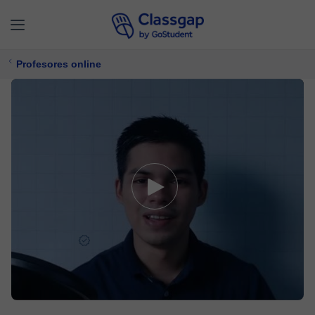
Profesores online
Andrés D.
5,0 (27)
361 clases
Matemáticas,
Ofimática
Ofrece prueba gratuita
$ 15/
clase