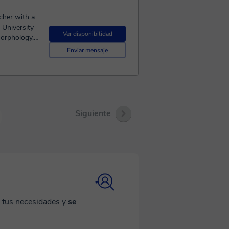
acher with a
 University
Ver disponibilidad
morphology,
h school
Enviar mensaje
re
 level. I
ulties, then I
ns, sentence
thod, and
 students
Siguiente
and
a tus necesidades y
se