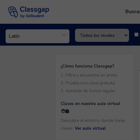
Busca
¿Cómo funciona Classgap?
1. Filtra y encuentra un profe
2. Prueba una clase gratuita
3. Aprende de forma regular
Clases en nuestra aula virtual
🧑‍🏫
Descubre el entorno donde harás
clases.
Ver aula virtual