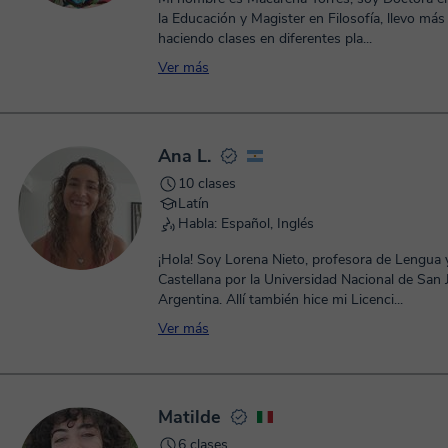
la Educación y Magister en Filosofía, llevo más de 10 años
haciendo clases en diferentes pla...
Ver más
Ana L.
10 clases
Latín
Habla: Español, Inglés
¡Hola! Soy Lorena Nieto, profesora de Lengua y
Castellana por la Universidad Nacional de San 
Argentina. Allí también hice mi Licenci...
Ver más
Matilde
6 clases