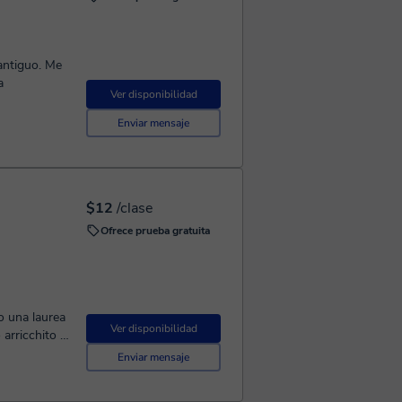
 antiguo. Me
a
Ver disponibilidad
Enviar mensaje
$12
/clase
Ofrece prueba gratuita
Ho una laurea
Ver disponibilidad
 arricchito la
nto
Enviar mensaje
olgo con