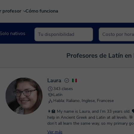
r profesor
Cómo funciona
Solo nativos
Profesores de Latín en 
Laura
343 clases
Latín
Habla: Italiano, Inglese, Francese
👩‍🏫 My name is Laura, and I’m 33 years old. 🗣️ I offer
help in Ancient Greek and Latin at all levels. 🎯 I know we
don’t all learn the same way, so my primary goa
students find their own personalized and effe
Ver más