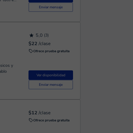
o,
Enviar mensaje
mplici. Offro
i ormai da 3-4
rg/ natura.
5,0
(3)
ono sicura
$22
/clase
 pesante e
Ofrece prueba gratuita
sicos y
ablo
Ver disponibilidad
Enviar mensaje
$12
/clase
Ofrece prueba gratuita