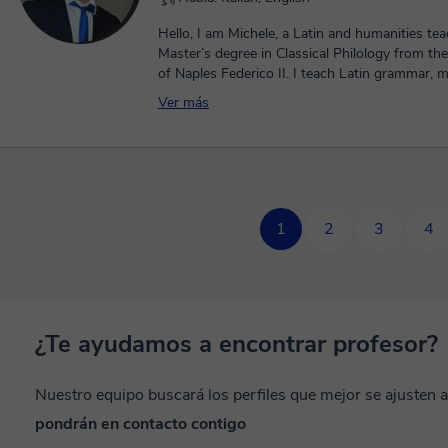
Hello, I am Michele, a Latin and humanities te
Master’s degree in Classical Philology from the
of Naples Federico II. I teach Latin grammar, 
syntax, translation, and textual analysis to hig
Ver más
students and advanced learners. My lessons a
structured, clear, and adapted to each student’s
usually begin by identifying the student’s diffic
work progressively on declensions, conjugatio
structure, subordinate clauses, translation me
commentary on Latin texts. My goal is to help
1
2
3
4
understand Latin with precision, confidence, 
autonomy.
¿Te ayudamos a encontrar profesor?
Nuestro equipo buscará los perfiles que mejor se ajusten 
pondrán en contacto contigo