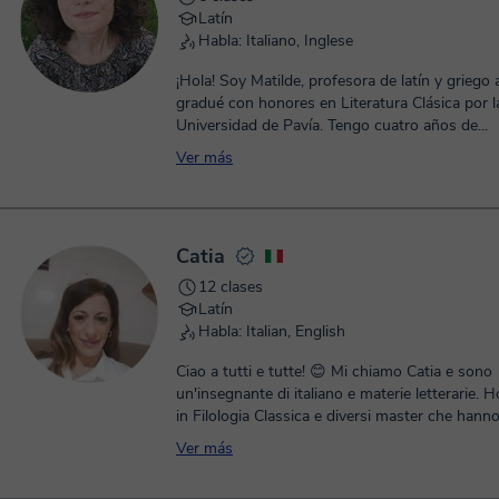
Latín
Habla: Italiano, Inglese
¡Hola! Soy Matilde, profesora de latín y griego
gradué con honores en Literatura Clásica por l
Universidad de Pavía. Tengo cuatro años de...
Ver más
Catia
12 clases
Latín
Habla: Italian, English
Ciao a tutti e tutte! 😊 Mi chiamo Catia e sono
un'insegnante di italiano e materie letterarie. 
in Filologia Classica e diversi master che hanno
mia formazione, tra cui quello per l’insegname
Ver más
dell’italiano a stranieri, un’attività che oggi sv
passione all’interno della scuola. 🎯 Credo fermamente che