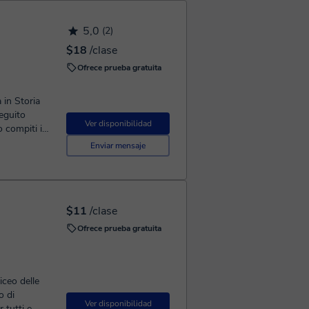
ivi, se
Per questo,
5,0
(2)
stimolante e
rsi
$18
/clase
nto. 📚
Ofrece prueba gratuita
lastico e
🌟
 in Storia
eguito
Ver disponibilidad
o compiti in
ia e della
Enviar mensaje
cifico per
toria,
lunni Dsa e
ibile come
$11
/clase
greco.
o ottimo ma
Ofrece prueba gratuita
stionali.
ca e
iceo delle
o di
Ver disponibilidad