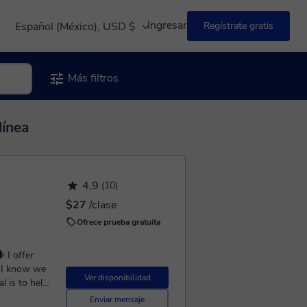
Ingresar
Español (México), USD $
Regístrate gratis
Más filtros
línea
4,9
(10)
$27
/clase
Ofrece prueba gratuita
Ver disponibilidad
l is to help
ctive way of
Enviar mensaje