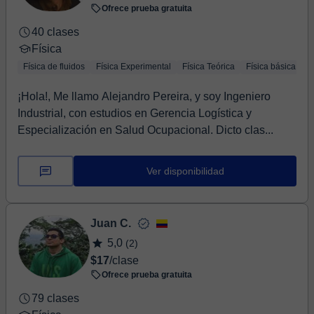
Ofrece prueba gratuita
40 clases
Física
Física de fluidos
Física Experimental
Física Teórica
Física básica
F
¡Hola!, Me llamo Alejandro Pereira, y soy Ingeniero
Industrial, con estudios en Gerencia Logística y
Especialización en Salud Ocupacional. Dicto clas...
Ver disponibilidad
Juan C.
5,0
(2)
$17
/clase
Ofrece prueba gratuita
79 clases