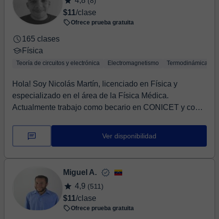
4,8
(8)
$11
/clase
Ofrece prueba gratuita
165 clases
Física
Teoría de circuitos y electrónica
Electromagnetismo
Termodinámica
F
Hola! Soy Nicolás Martín, licenciado en Física y
especializado en el área de la Física Médica.
Actualmente trabajo como becario en CONICET y como
prof...
Ver disponibilidad
Miguel A.
4,9
(511)
$11
/clase
Ofrece prueba gratuita