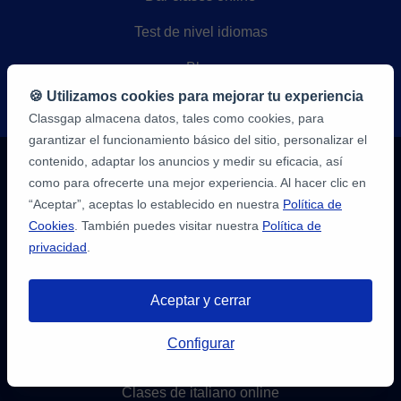
Test de nivel idiomas
Blog
🍪 Utilizamos cookies para mejorar tu experiencia
Mapa del sitio
Classgap almacena datos, tales como cookies, para
garantizar el funcionamiento básico del sitio, personalizar el
contenido, adaptar los anuncios y medir su eficacia, así
Aprende
como para ofrecerte una mejor experiencia. Al hacer clic en
“Aceptar”, aceptas lo establecido en nuestra
Política de
Clases de inglés online
Cookies
. También puedes visitar nuestra
Política de
privacidad
.
Clases de castellano online
Clases de francés online
Aceptar y cerrar
Tienes hasta
3 pruebas gratis
de 20
Configurar
Clases de alemán online
min. para encontrar profesor.
¡Regístratre y reserva!
Clases de italiano online