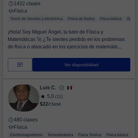
1422 clases
Física
Teoría de circuitos y electrónica
Física de fluidos
Física básica
Óptica
¡Hola! Soy Miguel Ángel, tu tutor de Física y
Matemáticas 🚀 ¿Te sientes perdido en los problemas
de física o atascado en los ejercicios de matemátic...
Ver disponibilidad
Luis C.
5,0
(11)
$22
/clase
480 clases
Física
Electromagnetismo
Termodinámica
Física Teórica
Física básica
Me