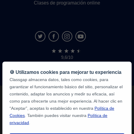
Clases de programación online
9,6/10
1,339,284
opiniones
de
🍪 Utilizamos cookies para mejorar tu experiencia
alumnos
Classgap almacena datos, tales como cookies, para
garantizar el funcionamiento básico del sitio, personalizar el
contenido, adaptar los anuncios y medir su eficacia, así
como para ofrecerte una mejor experiencia. Al hacer clic en
“Aceptar”, aceptas lo establecido en nuestra
Política de
Cookies
. También puedes visitar nuestra
Política de
privacidad
.