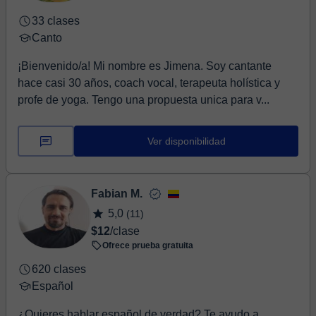
33 clases
Canto
¡Bienvenido/a! Mi nombre es Jimena. Soy cantante
hace casi 30 años, coach vocal, terapeuta holística y
profe de yoga. Tengo una propuesta unica para v...
Ver disponibilidad
Fabian M.
5,0
(11)
$12
/clase
Ofrece prueba gratuita
620 clases
Español
¿Quieres hablar español de verdad? Te ayudo a