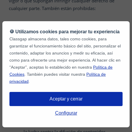
vigor o que supongan infringir cualquier derecho de
cualquier parte. También están prohibidas:
Las acciones que constituyan publicidad no
🍪 Utilizamos cookies para mejorar tu experiencia
autorizada o solicitada, entre ellas, correo no
Classgap almacena datos, tales como cookies, para
deseado o spam, cartas en cadena, lotería o
garantizar el funcionamiento básico del sitio, personalizar el
juegos de azar.
contenido, adaptar los anuncios y medir su eficacia, así
La utilización de virus informáticos o cualquier
como para ofrecerte una mejor experiencia. Al hacer clic en
otro código, archivo o programa que esté
“Aceptar”, aceptas lo establecido en nuestra
Política de
Cookies
. También puedes visitar nuestra
Política de
diseñado o destinado a interrumpir, dañar, o
privacidad
.
limitar el funcionamiento de cualquier software,
hardware o equipo de telecomunicaciones, o
dañar u obtener acceso no autorizado a los
Aceptar y cerrar
datos u otra información de cualquier tercero.
Configurar
No utilizar CLASSGAP para fines ilegales o no
autorizados. Tus Media está comprometida con
la lucha contra la difusión de contenidos