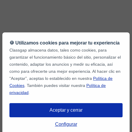
🍪 Utilizamos cookies para mejorar tu experiencia
Classgap almacena datos, tales como cookies, para
Otros artículos relacionados que te interesarán:
garantizar el funcionamiento básico del sitio, personalizar el
contenido, adaptar los anuncios y medir su eficacia, así
como para ofrecerte una mejor experiencia. Al hacer clic en
Encuentra a tu profesor de matemáticas online
“Aceptar”, aceptas lo establecido en nuestra
Política de
Juegos para motivarte con las matemáticas online
Cookies
. También puedes visitar nuestra
Política de
privacidad
.
Consejos para aprender matemáticas online
Ventajas de dar clases de matemáticas online
Aceptar y cerrar
Configurar