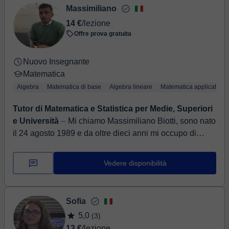
Massimiliano
14 €
/lezione
Offre prova gratuita
Nuovo Insegnante
Matematica
Algebra
Matematica di base
Algebra lineare
Matematica applicata
Tutor di Matematica e Statistica per Medie, Superiori
e Università
⏤ Mi chiamo Massimiliano Biotti, sono nato
il 24 agosto 1989 e da oltre dieci anni mi occupo di
lezioni private e supporto allo studio per studenti dell...
Vedere disponibilità
Sofia
5,0
(3)
13 €
/lezione