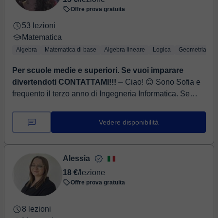
Offre prova gratuita
53 lezioni
Matematica
Algebra
Matematica di base
Algebra lineare
Logica
Geometria
Per scuole medie e superiori. Se vuoi imparare
divertendoti CONTATTAMI!!!
⏤ Ciao! 😊 Sono Sofia e
frequento il terzo anno di Ingegneria Informatica. Se
pensi che matematica e fisica siano un incubo, ti
prometto che con il gius...
Vedere disponibilità
Alessia
18 €
/lezione
Offre prova gratuita
8 lezioni