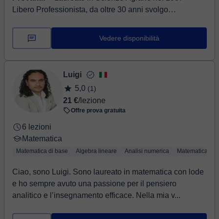
Libero Professionista, da oltre 30 anni svolgo
lezioni/ripetizioni di Matematica, Fisica, Chimica a
studenti de...
Vedere disponibilità
Luigi
5,0
(1)
21 €
/lezione
Offre prova gratuita
6 lezioni
Matematica
Matematica di base
Algebra lineare
Analisi numerica
Matematica app
Ciao, sono Luigi. Sono laureato in matematica con lode
e ho sempre avuto una passione per il pensiero
analitico e l’insegnamento efficace. Nella mia v...