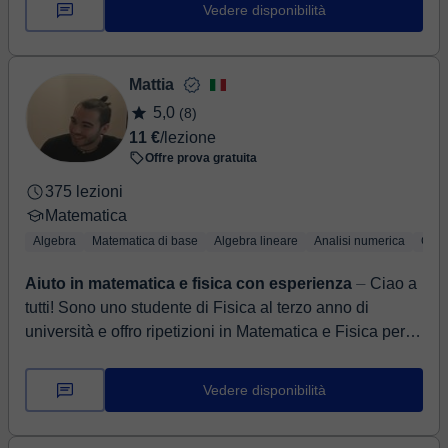
Vedere disponibilità
Mattia
5,0
(8)
11 €
/lezione
Offre prova gratuita
375 lezioni
Matematica
Algebra
Matematica di base
Algebra lineare
Analisi numerica
Calc
Aiuto in matematica e fisica con esperienza
⏤ Ciao a
tutti! Sono uno studente di Fisica al terzo anno di
università e offro ripetizioni in Matematica e Fisica per
studenti di scuole medie, superi...
Vedere disponibilità