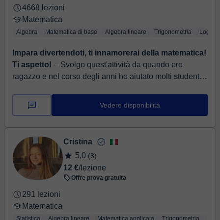
4668 lezioni
Matematica
Algebra
Matematica di base
Algebra lineare
Trigonometria
Logica
Impara divertendoti, ti innamorerai della matematica!
Ti aspetto!
⏤ Svolgo quest'attività da quando ero
ragazzo e nel corso degli anni ho aiutato molti studenti a
superare le difficoltà che la matematica e la fisica pr...
Vedere disponibilità
Cristina
5,0
(8)
12 €
/lezione
Offre prova gratuita
291 lezioni
Matematica
Statistica
Algebra lineare
Matematica applicata
Trigonometria
Logi