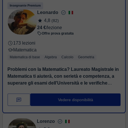
Insegnante Premium
Leonardo
4,8
(82)
24 €
/lezione
Offre prova gratuita
173 lezioni
Matematica
Matematica di base
Algebra
Calcolo
Geometria
Problemi con la Matematica? Laureato Magistrale in
Matematica ti aiuterà, con serietà e competenza, a
superare gli esami dell'Università e le verifiche
scolastiche!
⏤ Salve! Sono Leonardo e vivo a Firenze,
ho una laurea magistrale in Matematica (Istituto
Vedere disponibilità
Matematico Ulisse Dini di Firenze) ed una vasta
esperienza nel...
Lorenzo