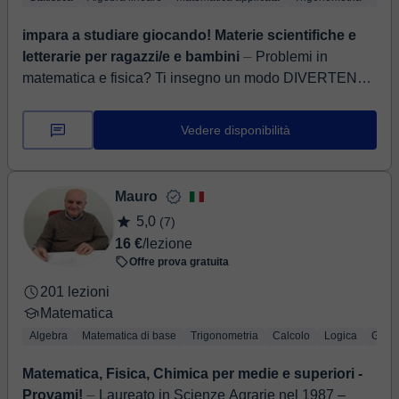
impara a studiare giocando! Materie scientifiche e
letterarie per ragazzi/e e bambini
⏤ Problemi in
matematica e fisica? Ti insegno un modo DIVERTENTE
per studiare. Laureanda in Ingegneria informatica ti
risolve i problemi nello studio c...
Vedere disponibilità
Mauro
5,0
(7)
16 €
/lezione
Offre prova gratuita
201 lezioni
Matematica
Algebra
Matematica di base
Trigonometria
Calcolo
Logica
Geom
Matematica, Fisica, Chimica per medie e superiori -
Provami!
⏤ Laureato in Scienze Agrarie nel 1987 –