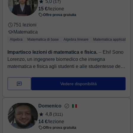
5,0
(17)
15 €
/lezione
Offre prova gratuita
751 lezioni
Matematica
Algebra
Matematica di base
Algebra lineare
Matematica applicata
Impartisco lezioni di matematica e fisica.
⏤ Ehi! Sono
Lorenzo, un ingegnere biomedico che insegna
matematica e fisica agli studenti e alle studentesse delle
scuole medie e superiori. So perf...
Vedere disponibilità
Domenico
4,8
(311)
14 €
/lezione
Offre prova gratuita