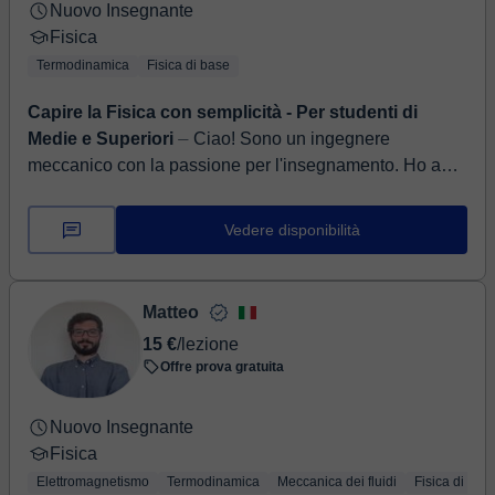
Nuovo Insegnante
Fisica
Termodinamica
Fisica di base
Capire la Fisica con semplicità - Per studenti di
Medie e Superiori
⏤ Ciao! Sono un ingegnere
meccanico con la passione per l'insegnamento. Ho anni
di esperienza nell'aiutare ragazzi e ragazze delle scuole
medie e superi...
Vedere disponibilità
Matteo
15 €
/lezione
Offre prova gratuita
Nuovo Insegnante
Fisica
Elettromagnetismo
Termodinamica
Meccanica dei fluidi
Fisica di bas