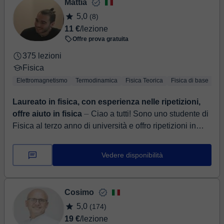
Mattia
5,0
(8)
11 €
/lezione
Offre prova gratuita
375 lezioni
Fisica
Elettromagnetismo
Termodinamica
Fisica Teorica
Fisica di base
Me
Laureato in fisica, con esperienza nelle ripetizioni,
offre aiuto in fisica
⏤ Ciao a tutti! Sono uno studente di
Fisica al terzo anno di università e offro ripetizioni in
Matematica e Fisica per studenti di scuole medie,
superi...
Vedere disponibilità
Cosimo
5,0
(174)
19 €
/lezione