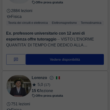
Offre prova gratuita
2884 lezioni
Fisica
Teoria dei circuiti e elettronica
Elettromagnetismo
Termodinamica
Mec
Ex. professore universitario con 12 anni di
esperienza offre tutoraggio
⏤ VISTO L'ENORME
QUANTITA' DI TEMPO CHE DEDICO ALLA
PREPARAZIONE DI OGNI LEZIONE SU PROBLEMI
SPECIFICI, HO DECISO DI NON ACCETTARE PIU'
Vedere disponibilità
UN NUMERO DI LEZ...
Lorenzo
5,0
(17)
15 €
/lezione
Offre prova gratuita
751 lezioni
Fisica