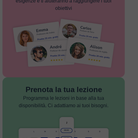
esigenze e ti aiuteranno a raggiungere i tuoi
obiettivi
Prenota la tua lezione
Programma le lezioni in base alla tua
disponibilità. Ci adattiamo ai tuoi bisogni.