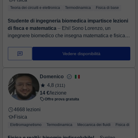
Teoria dei circuiti e elettronica
Termodinamica
Fisica di base
Studente di ingegneria biomedica impartisce lezioni
di fisca e matematica
⏤ Ehi! Sono Lorenzo, un
ingegnere biomedico che insegna matematica e fisica
agli studenti e alle studentesse delle scuole medie e
superiori. So perf...
Vedere disponibilità
Domenico
4,8
(311)
14 €
/lezione
Offre prova gratuita
4668 lezioni
Fisica
Elettromagnetismo
Termodinamica
Meccanica dei fluidi
Fisica di bas
Fisica e realtà: binomio indissolubile!
⏤ Svolgo