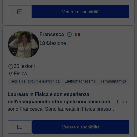
per studiare. Laureanda in Ingegneria informatica ti
risolve i problemi nello studio c...
Vedere disponibilità
Francesca
18 €
/lezione
30 lezioni
Fisica
Teoria dei circuiti e elettronica
Elettromagnetismo
Termodinamica
Fis
Laureata in Fisica e con esperienza
nell'insegnamento offre ripetizioni stimolanti.
⏤ Ciao,
sono Francesca. Sono laureata in Fisica presso
l'università del Salento. Ho un diploma linguistico e
doppio diploma francese ESABAC, ma sono se...
Vedere disponibilità