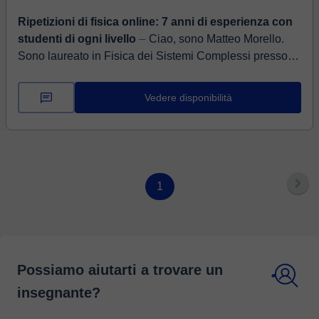
Ripetizioni di fisica online: 7 anni di esperienza con
studenti di ogni livello
⏤ Ciao, sono Matteo Morello.
Sono laureato in Fisica dei Sistemi Complessi presso
l'Università di Torino e ho lavorato per un anno come
ricercatore al P...
Vedere disponibilità
1
Possiamo aiutarti a trovare un
insegnante?