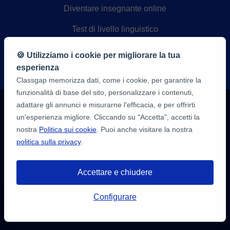
Diventare insegnante online
Test di livello linguistico
Blog
🍪 Utilizziamo i cookie per migliorare la tua
esperienza
Site map
Classgap memorizza dati, come i cookie, per garantire la
funzionalità di base del sito, personalizzare i contenuti,
adattare gli annunci e misurarne l'efficacia, e per offrirti
Imparare
un'esperienza migliore. Cliccando su "Accetta", accetti la
Lezioni di inglese online
nostra
Politica sui cookie
. Puoi anche visitare la nostra
politica sulla privacy
.
Lezioni di spagnolo online
Accettare e chiudere
Lezioni di francese online
Hai a disposizione fino a
3 test gratuiti
Configurare
di 20 minuti per trovare un insegnante.
Lezioni di tedesco online
Registrati e prenota!