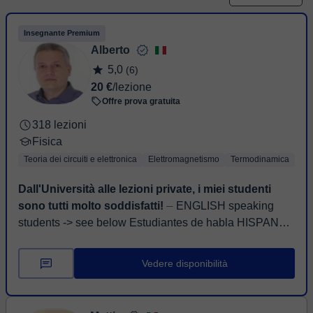
Insegnante Premium
Alberto
5,0
(6)
20 €
/lezione
Offre prova gratuita
318 lezioni
Fisica
Teoria dei circuiti e elettronica
Elettromagnetismo
Termodinamica
Dall'Università alle lezioni private, i miei studenti
sono tutti molto soddisfatti!
⏤ ENGLISH speaking
students -> see below Estudiantes de habla HISPANA -
> ver abajo Sono Alberto Manni, italiano di nascita,
laureato al Politecnico di ...
Vedere disponibilità