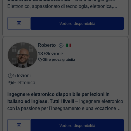
Elettronico, appassionato di tecnologia, elettronica,
elettrotecnica e matematica. Cerco difare capire le
materie potando la mia esp...
Vedere disponibilità
Roberto
13 €
/lezione
Offre prova gratuita
5 lezioni
Elettronica
Ingegnere elettronico disponibile per lezioni in
italiano ed inglese. Tutti i livelli
⏤ Ingegnere elettronico
con la passione per l'insegnamento e una vocazione
nell'aiutare gli altri a superare i propri limiti in materie
che sembrano ins...
Vedere disponibilità