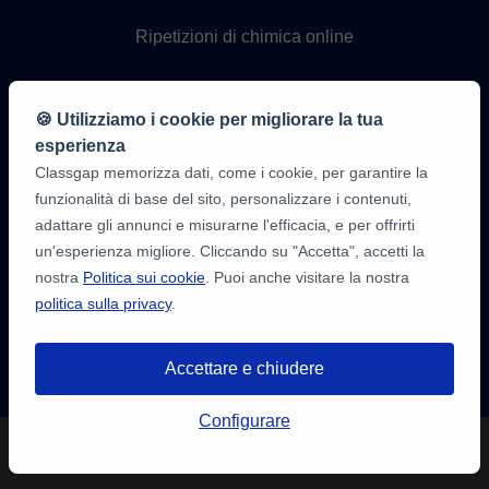
Ripetizioni di chimica online
Lezioni di programmazione
online
🍪 Utilizziamo i cookie per migliorare la tua
esperienza
Classgap memorizza dati, come i cookie, per garantire la
funzionalità di base del sito, personalizzare i contenuti,
adattare gli annunci e misurarne l'efficacia, e per offrirti
un'esperienza migliore. Cliccando su "Accetta", accetti la
nostra
Politica sui cookie
. Puoi anche visitare la nostra
politica sulla privacy
.
9,6/10
1.339.284
recensioni
di
Accettare e chiudere
alunni
Hai a disposizione fino a
3 test gratuiti
Configurare
di 20 minuti per trovare un insegnante.
Registrati e prenota!