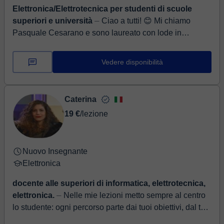
Elettronica/Elettrotecnica per studenti di scuole
superiori e università
⏤ Ciao a tutti! 😊 Mi chiamo
Pasquale Cesarano e sono laureato con lode in
Ingegneria Elettronica 🎓. Ho maturato diversi anni di
esperienza in un'azie...
Vedere disponibilità
Caterina
19 €
/lezione
Nuovo Insegnante
Elettronica
docente alle superiori di informatica, elettrotecnica,
elettronica.
⏤ Nelle mie lezioni metto sempre al centro
lo studente: ogni percorso parte dai tuoi obiettivi, dal tuo
livello e dal metodo che preferisci. Credo che i...