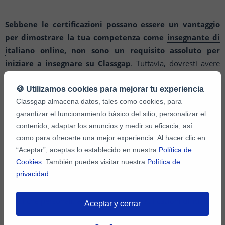
Sebbene le certificazioni possano essere un vantaggio
per dimostrare la tua competenza come
insegnante di
italiano online
, non sono un requisito assoluto per
iniziare a insegnare su Classgap
. Tuttavia, dovresti avere
una solida conoscenza della lingua italiana e una buona
capacità di comunicare e spiegare concetti agli studenti. È
🍪 Utilizamos cookies para mejorar tu experiencia
importante essere preparati e competenti nell'argomento che
Classgap almacena datos, tales como cookies, para
garantizar el funcionamiento básico del sitio, personalizar el
insegni durante le tue
lezioni di italiano online
.
contenido, adaptar los anuncios y medir su eficacia, así
como para ofrecerte una mejor experiencia. Al hacer clic en
Ricorda che
gli studenti potrebbero essere interessati a
“Aceptar”, aceptas lo establecido en nuestra
Política de
conoscere la tua esperienza e background nel campo
Cookies
. También puedes visitar nuestra
Política de
dell'insegnamento o della lingua italiana
privacidad
.
, quindi è utile
fornire loro informazioni pertinenti sulle tue competenze e
qualifiche personali, anche se non hai certificazioni ufficiali.
Aceptar y cerrar