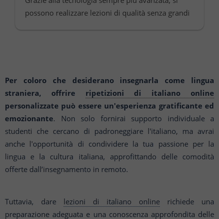
Grazie alla tecnologia sempre più avanzata, si
possono realizzare lezioni di qualità senza grandi
difficoltà e investimenti. Tutti i vantaggi di questa
modal...
Per coloro che desiderano insegnarla come lingua
straniera, offrire
ripetizioni di italiano online
personalizzate può essere un'esperienza gratificante ed
emozionante
. Non solo fornirai supporto individuale a
studenti che cercano di padroneggiare l'italiano, ma avrai
anche l'opportunità di condividere la tua passione per la
lingua e la cultura italiana, approfittando delle comodità
offerte dall’insegnamento in remoto.
Tuttavia, dare
lezioni di italiano online
richiede una
preparazione adeguata e una conoscenza approfondita delle