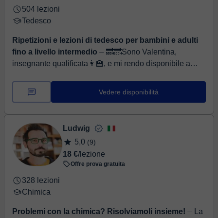
504 lezioni
Tedesco
Ripetizioni e lezioni di tedesco per bambini e adulti
fino a livello intermedio
⏤ 🔜🔜Sono Valentina,
insegnante qualificata👩‍🏫, e mi rendo disponibile a
fornire lezioni private di lingua tedesca. Vuoi
intraprendere un corso di li...
Vedere disponibilità
Ludwig
5,0
(9)
18 €
/lezione
Offre prova gratuita
328 lezioni
Chimica
Problemi con la chimica? Risolviamoli insieme!
⏤ La