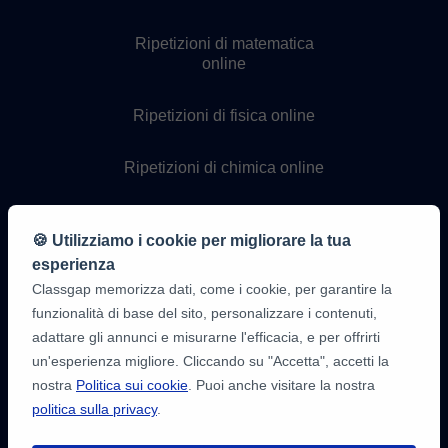
Ripetizioni di matematica
online
Ripetizioni di fisica online
Ripetizioni di chimica online
Lezioni di programmazione
online
🍪 Utilizziamo i cookie per migliorare la tua
esperienza
Classgap memorizza dati, come i cookie, per garantire la
funzionalità di base del sito, personalizzare i contenuti,
adattare gli annunci e misurarne l'efficacia, e per offrirti
un'esperienza migliore. Cliccando su "Accetta", accetti la
nostra
Politica sui cookie
. Puoi anche visitare la nostra
politica sulla privacy
.
9,6/10
1.339.284