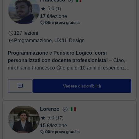
5,0
(1)
17 €
/lezione
Offre prova gratuita
127 lezioni
Programmazione, UX/UI Design
Programmazione e Pensiero Logico: corsi
personalizzati con docente professionista!
⏤ Ciao,
mi chiamo Francesco 😊 e più di 10 anni di esperienza
come docente mi hanno insegnato che ogni studente è
unico! ✨ Mi sono formato come develope...
Vedere disponibilità
Lorenzo
5,0
(17)
15 €
/lezione
Offre prova gratuita