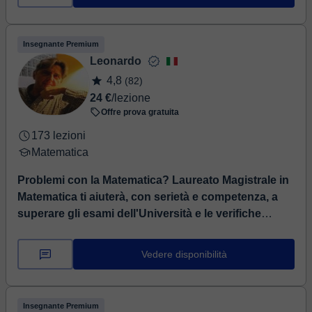
Insegnante Premium
Leonardo
4,8
(82)
24 €
/lezione
Offre prova gratuita
173 lezioni
Matematica
Problemi con la Matematica? Laureato Magistrale in
Matematica ti aiuterà, con serietà e competenza, a
superare gli esami dell'Università e le verifiche
scolastiche!
⏤ Salve! Sono Leonardo e vivo a Firenze,
ho una laurea magistrale in Matematica (Istituto
Vedere disponibilità
Matematico Ulisse Dini di Firenze) ed una vasta
esperienza nel...
Insegnante Premium