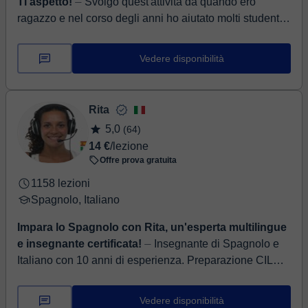
Ti aspetto!
⏤ Svolgo quest'attività da quando ero
ragazzo e nel corso degli anni ho aiutato molti studenti a
superare le difficoltà che la matematica e la fisica pr...
Vedere disponibilità
Rita
5,0
(64)
14 €
/lezione
Offre prova gratuita
1158 lezioni
Spagnolo, Italiano
Impara lo Spagnolo con Rita, un'esperta multilingue
e insegnante certificata!
⏤ Insegnante di Spagnolo e
Italiano con 10 anni di esperienza. Preparazione CILS,
PLIDA, DELE e Aiuto Compiti Ciao! Sono Rita, la vostra
insegnante di ...
Vedere disponibilità