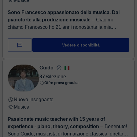
Musica
Sono Francesco appassionato della musica. Dal
pianoforte alla produzione musicale
⏤ Ciao mi
chiamo Francesco ho 21 anni nonostante la mia
giovane età studio pianoforte da 14 anni e ho
frequentato il liceo musicale. Ad oggi sono dirett...
Vedere disponibilità
Guido
37 €
/lezione
Offre prova gratuita
Nuovo Insegnante
Musica
Passionate music teacher with 15 years of
experience - piano, theory, composition
⏤ Benenuto!
Sono Guido, musicista di formaizione classica, direttore