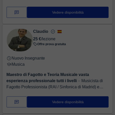
d'orchestra, pianista e compositore. Mi sono formato in
Italia, e da allora non ho ...
Vedere disponibilità
Claudio
25 €
/lezione
Offre prova gratuita
Nuovo Insegnante
Musica
Maestro di Fagotto e Teoria Musicale vasta
esperienza professionale tutti i livelli
⏤ Musicista di
Fagotto Professionista (RAI / Sinfonica di Madrid) e
Direttore d'Orchestra Ciao! Sono un fagottista e direttore
d'orchestra con una vas...
Vedere disponibilità