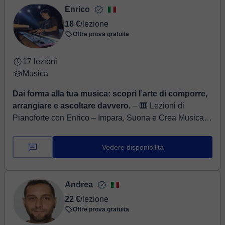
Enrico
18 €
/lezione
Offre prova gratuita
17 lezioni
Musica
Dai forma alla tua musica: scopri l’arte di comporre,
arrangiare e ascoltare davvero.
⏤ 🎹 Lezioni di
Pianoforte con Enrico – Impara, Suona e Crea Musica
con Fiducia Ciao a tutti! Mi chiamo Enrico, sono un
pianista e musicista professioni...
Vedere disponibilità
Andrea
22 €
/lezione
Offre prova gratuita