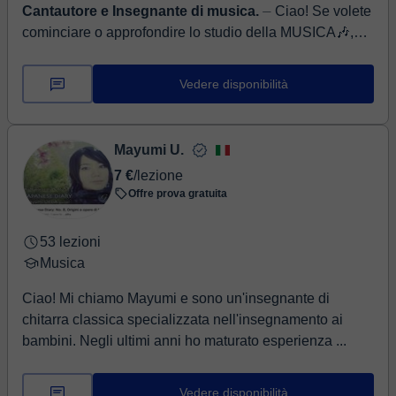
Cantautore e Insegnante di musica.
⏤ Ciao! Se volete
cominciare o approfondire lo studio della MUSICA🎶,
posso aiutarvi con queste materie: Teoria e solfeggio,
Armonia, Contrappunto e Fug...
Vedere disponibilità
Mayumi U.
7 €
/lezione
Offre prova gratuita
53 lezioni
Musica
Ciao! Mi chiamo Mayumi e sono un'insegnante di
chitarra classica specializzata nell'insegnamento ai
bambini. Negli ultimi anni ho maturato esperienza ...
Vedere disponibilità