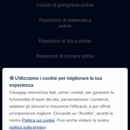
Lezioni di potoghese online
Ripetizioni di matematica
online
Ripetizioni di fisica online
Ripetizioni di chimica online
Lezioni di programmazione
online
🍪 Utilizziamo i cookie per migliorare la tua
esperienza
Classgap memorizza dati, come i cookie, per garantire la
funzionalità di base del sito, personalizzare i contenuti,
adattare gli annunci e misurarne l'efficacia, e per offrirti
un'esperienza migliore. Cliccando su "Accetta", accetti la
nostra
Politica sui cookie
. Puoi anche visitare la nostra
politica sulla privacy
.
9,6/10