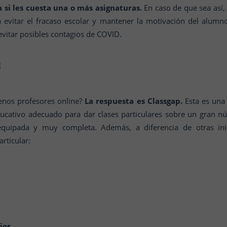
a si les cuesta una o más asignaturas.
En caso de que sea así,
a evitar el fracaso escolar y mantener la motivación del alum
evitar posibles contagios de COVID.
nos profesores online?
La respuesta es Classgap.
Esta es una
ucativo adecuado para dar clases particulares sobre un gran n
equipada y muy completa. Además, a diferencia de otras inic
rticular:
ios