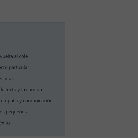
vuelta al cole
rzo particular
s hijos
 de texto y la comida
n empatia y comunicación
 los pequeños
éxito