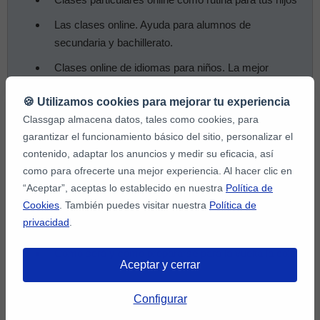
Las clases online. Ayuda para alumnos de
secundaria y bachillerato.
Clases online de idiomas para niños. La mejor
extraescolar
🍪 Utilizamos cookies para mejorar tu experiencia
Cómo preparar la vuelta cole con clases online
Classgap almacena datos, tales como cookies, para
Estas son todas las aplicaciones online de refuerzo
garantizar el funcionamiento básico del sitio, personalizar el
escolar
contenido, adaptar los anuncios y medir su eficacia, así
como para ofrecerte una mejor experiencia. Al hacer clic en
¿Cómo es una clase online de repaso en Classgap?
“Aceptar”, aceptas lo establecido en nuestra
Política de
Te contamos cómo volver al colegio de forma segura
Cookies
. También puedes visitar nuestra
Política de
privacidad
.
Cómo preparar un espacio para hacer clases online
Cómo será y cómo prepararse para la vuelta la cole
Aceptar y cerrar
Configurar