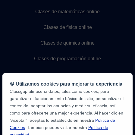
Clases de matemáticas online
Clases de física online
Clases de química online
Clases de programación online
🍪 Utilizamos cookies para mejorar tu experiencia
Classgap almacena datos, tales como cookies, para
garantizar el funcionamiento básico del sitio, personalizar el
contenido, adaptar los anuncios y medir su eficacia, así
como para ofrecerte una mejor experiencia. Al hacer clic en
9,6/10
1.339.284
“Aceptar”, aceptas lo establecido en nuestra
Política de
opiniones
de
Cookies
. También puedes visitar nuestra
Política de
alumnos
privacidad
.