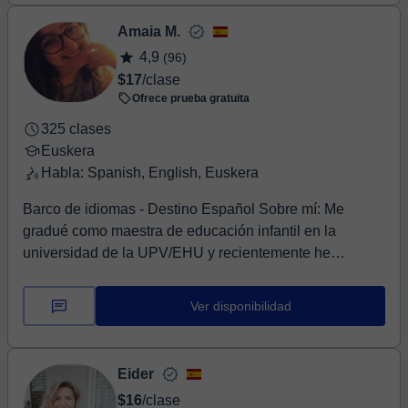
Amaia M.
4,9
(96)
$17
/clase
Ofrece prueba gratuita
325 clases
Euskera
Habla: Spanish, English, Euskera
Barco de idiomas - Destino Español Sobre mí: Me
gradué como maestra de educación infantil en la
universidad de la UPV/EHU y recientemente he
conclui...
Ver disponibilidad
Eider
$16
/clase