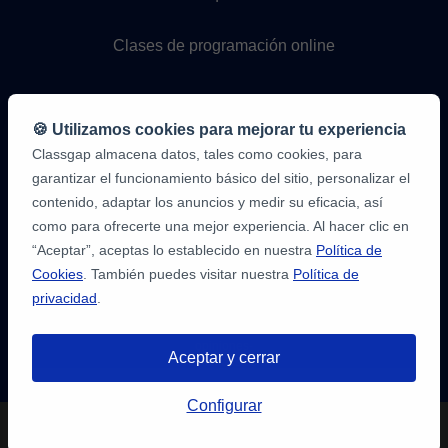
Clases de programación online
🍪 Utilizamos cookies para mejorar tu experiencia
Classgap almacena datos, tales como cookies, para
garantizar el funcionamiento básico del sitio, personalizar el
contenido, adaptar los anuncios y medir su eficacia, así
como para ofrecerte una mejor experiencia. Al hacer clic en
9,6/10
1.339.284
“Aceptar”, aceptas lo establecido en nuestra
Política de
opiniones
de
Cookies
. También puedes visitar nuestra
Política de
alumnos
privacidad
.
2
en
opiniones-
Aceptar y cerrar
verificadas.com
10
/
10
a
Tienes hasta
3 pruebas gratis
de 20
classgap.com
Configurar
min. para encontrar profesor.
¡Regístratre y reserva!