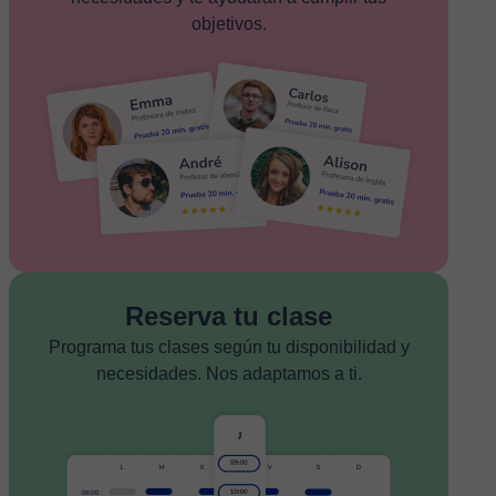
objetivos.
Reserva tu clase
Programa tus clases según tu disponibilidad y
necesidades. Nos adaptamos a ti.