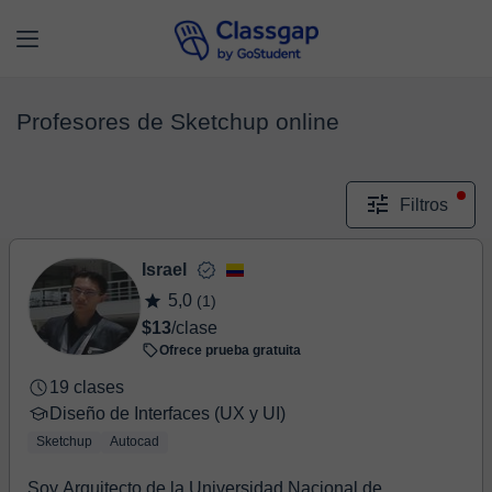
Profesores de Sketchup online
Filtros
Israel
5,0
(1)
$13
/clase
Ofrece prueba gratuita
19 clases
Diseño de Interfaces (UX y UI)
Sketchup
Autocad
Soy Arquitecto de la Universidad Nacional de