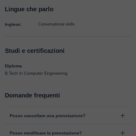
Lingue che parlo
Inglese:
Conversational skills
Studi e certificazioni
Diploma
B.Tech In Computer Engineering
Domande frequenti
Posso cancellare una prenotazione?
Sì, puoi cancellare una prenotazione fino ad un massimo di 8 ore
Posso modificare la prenotazione?
prima della lezione, indicando il motivo della cancellazione.