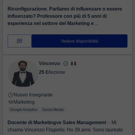
Riconfigurazione. Parliamo di influenzare o essere
influenzato? Professore con più di 5 anni di
esperienza nel settore del Marketing e
dell'advertising (pubblicità). Scrivimi e parliamone!
⏤
Ciao a tutti! Mi chiamo Will, sono un professionista della
Vedere disponibilità
comunicazione è pubblicità. Ho un livello madrelingua
in spagnolo e inglese (B2). Attualmen...
Vincenzo
25 €
/lezione
Nuovo Insegnante
Marketing
Google Analytics
Social Media
Docente di Marketingve Sales Management
⏤ Mi
chiamo Vincenzo Flagiello. Ho 39 anni. Sono laureato