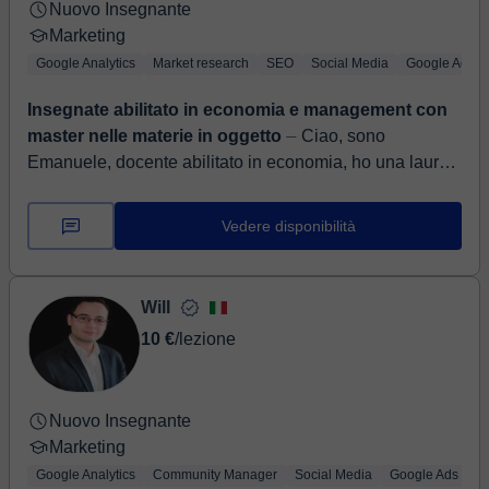
Nuovo Insegnante
Marketing
Google Analytics
Market research
SEO
Social Media
Google Ads (
Insegnate abilitato in economia e management con
master nelle materie in oggetto
⏤ Ciao, sono
Emanuele, docente abilitato in economia, ho una laurea
in international management conseguita con 110/110 e
un master in innovation retail ...
Vedere disponibilità
Will
10 €
/lezione
Nuovo Insegnante
Marketing
Google Analytics
Community Manager
Social Media
Google Ads (Ad