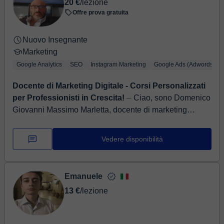
20 €
/lezione
Offre prova gratuita
Nuovo Insegnante
Marketing
Google Analytics
SEO
Instagram Marketing
Google Ads (Adwords)
Docente di Marketing Digitale - Corsi Personalizzati
per Professionisti in Crescita!
⏤ Ciao, sono Domenico
Giovanni Massimo Marletta, docente di marketing
digitale con oltre 10+ anni di esperienza. Le mie lezioni
sulle strategie di SEO e...
Vedere disponibilità
Emanuele
13 €
/lezione