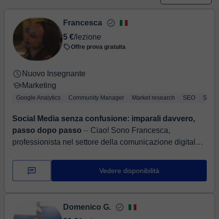
Francesca
5 €
/lezione
Offre prova gratuita
Nuovo Insegnante
Marketing
Google Analytics
Community Manager
Market research
SEO
Socia
Social Media senza confusione: imparali davvero,
passo dopo passo
⏤ Ciao! Sono Francesca,
professionista nel settore della comunicazione digitale e
dei social media. Sono laureata in Scienze della
Comunicazione e lavo...
Vedere disponibilità
Domenico G.