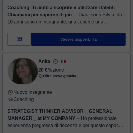
Coaching: Ti aiuto a scoprire e utilizzare i talenti.
Chiamami per saperne di più.
⏤ Ciao, sono Silvia, da
10 anni sono un insegnante, una coach e una
formatrice. Dopo essermi laureata in Ingegneria con il
massimo dei voti e dopo aver ...
Vedere disponibilità
Anita
20 €
/lezione
Offre prova gratuita
Nuovo Insegnante
Coaching
STRATEGIST THINKER ADVISOR _ GENERAL
MANAGER _ at MY COMPANY
⏤ Ho professionale
esperienza pregressa di docenza e per questo capace
di saper trasmettere contenuti con con buona possibilità