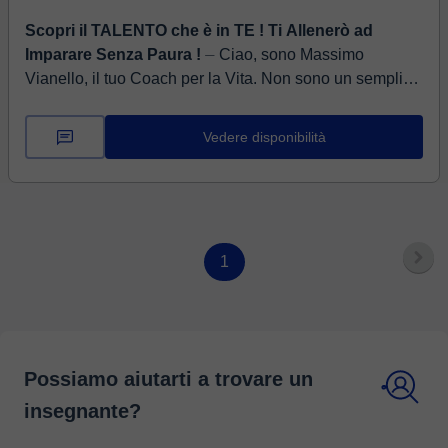
Scopri il TALENTO che è in TE ! Ti Allenerò ad
Imparare Senza Paura !
⏤ Ciao, sono Massimo
Vianello, il tuo Coach per la Vita. Non sono un semplice
insegnante, ma un allenatore di potenziale umano. La
mia carriera, tra co...
Vedere disponibilità
1
Possiamo aiutarti a trovare un
insegnante?