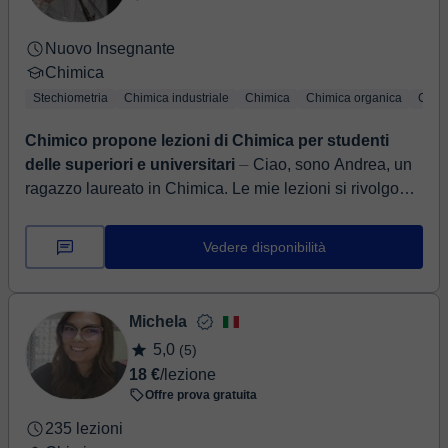
Nuovo Insegnante
Chimica
Stechiometria
Chimica industriale
Chimica
Chimica organica
Chimi
Chimico propone lezioni di Chimica per studenti
delle superiori e universitari
⏤ Ciao, sono Andrea, un
ragazzo laureato in Chimica. Le mie lezioni si rivolgono
principalmente a studenti di scuola superiore o a
studenti universitari...
Vedere disponibilità
Michela
5,0
(5)
18 €
/lezione
Offre prova gratuita
235 lezioni