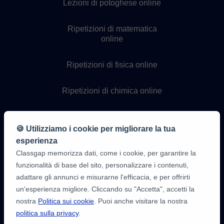
Lezioni di potoghese online
Ripetizioni di matematica
online
Ripetizioni di fisica online
Ripetizioni di chimica online
Lezioni di programmazione
online
🍪 Utilizziamo i cookie per migliorare la tua
esperienza
Classgap memorizza dati, come i cookie, per garantire la
funzionalità di base del sito, personalizzare i contenuti,
adattare gli annunci e misurarne l'efficacia, e per offrirti
un'esperienza migliore. Cliccando su "Accetta", accetti la
nostra
Politica sui cookie
. Puoi anche visitare la nostra
politica sulla privacy
.
9,6/10