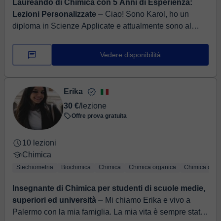
Laureando di Chimica con 5 Anni di Esperienza:
Lezioni Personalizzate
⏤ Ciao! Sono Karol, ho un
diploma in Scienze Applicate e attualmente sono al
terzo anno di Chimica all'università. La mia passione
per le materie scient...
Vedere disponibilità
Erika
30 €
/lezione
Offre prova gratuita
10 lezioni
Chimica
Stechiometria
Biochimica
Chimica
Chimica organica
Chimica di b
Insegnante di Chimica per studenti di scuole medie,
superiori ed università
⏤ Mi chiamo Erika e vivo a
Palermo con la mia famiglia. La mia vita è sempre stata