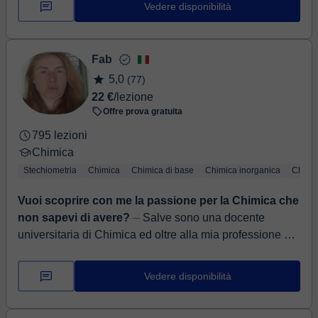
Vedere disponibilità
Fab
5,0
(77)
22 €
/lezione
Offre prova gratuita
795 lezioni
Chimica
Stechiometria
Chimica
Chimica di base
Chimica inorganica
Chimic
Vuoi scoprire con me la passione per la Chimica che
non sapevi di avere?
⏤ Salve sono una docente
universitaria di Chimica ed oltre alla mia professione ho
esperienza di divulgazione della Chimica a vari livelli.
Se la Chimic...
Vedere disponibilità