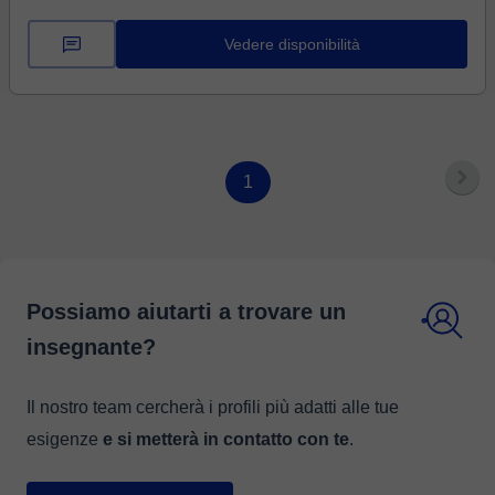
ricca di eventi formativi ed indimenticabili, che mi hanno
aiutato a ...
Vedere disponibilità
1
Possiamo aiutarti a trovare un
insegnante?
Il nostro team cercherà i profili più adatti alle tue
esigenze
e si metterà in contatto con te
.