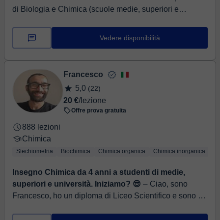
di Biologia e Chimica (scuole medie, superiori e
università). Aiuto sia a recuperare debiti scolastici sia a
miglio...
Vedere disponibilità
Francesco
5,0
(22)
20 €
/lezione
Offre prova gratuita
888 lezioni
Chimica
Stechiometria
Biochimica
Chimica organica
Chimica inorganica
Ch
Insegno Chimica da 4 anni a studenti di medie,
superiori e università. Iniziamo? 😎
⏤ Ciao, sono
Francesco, ho un diploma di Liceo Scientifico e sono un
laureando in Scienze Biologiche (curriculum bio-
sanitario). Impartisco lezioni pri...