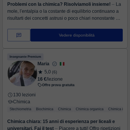
Problemi con la chimica? Risolviamoli insieme!
⏤ La
mole, l'entalpia o la costante di equilibrio continuano a
risultarti dei concetti astrusi o poco chiari nonostante ore
e ore di studio? Spesso a bl...
Vedere disponibilità
Insegnante Premium
Maria
5,0
(6)
16 €
/lezione
Offre prova gratuita
130 lezioni
Chimica
Stechiometria
Biochimica
Chimica
Chimica organica
Chimica inor
Chimica chiara: 15 anni di esperienza per liceali e
universitari. Fai il test
⏤ Piacere a tutti! Offro ripetizioni