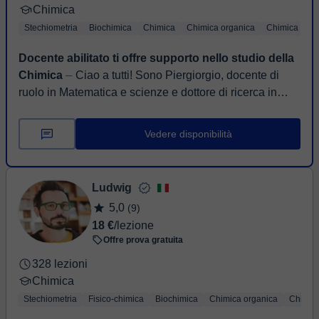
Chimica
Stechiometria
Biochimica
Chimica
Chimica organica
Chimica di b
Docente abilitato ti offre supporto nello studio della
Chimica
⏤ Ciao a tutti! Sono Piergiorgio, docente di
ruolo in Matematica e scienze e dottore di ricerca in
Biologia. Amo le scienze e non solo mi piace insegnar...
Vedere disponibilità
Ludwig
5,0
(9)
18 €
/lezione
Offre prova gratuita
328 lezioni
Chimica
Stechiometria
Fisico-chimica
Biochimica
Chimica organica
Chimica