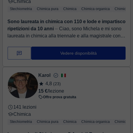
Chimica
Stechiometria
Chimica pura
Chimica
Chimica organica
Chimica di
Sono laureata in chimica con 110 e lode e impartisco
ripetizioni da 10 anni
⏤ Ciao, sono Michela e mi sono
laureata in chimica alla triennale e alla magistrale con
110 e lode. Sto attualmente proseguendo questo
percorso con un d...
Vedere disponibilità
Karol
4,8
(23)
15 €
/lezione
Offre prova gratuita
141 lezioni
Chimica
Stechiometria
Chimica pura
Chimica
Chimica organica
Chimica di