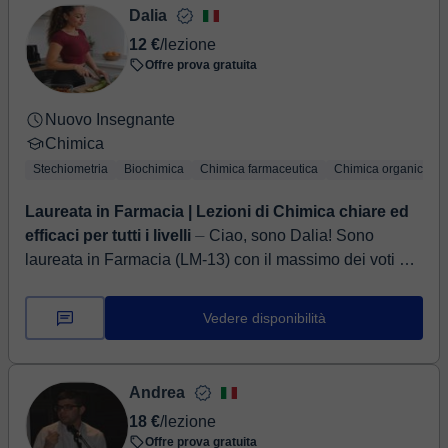
Dalia
12 €
/lezione
Offre prova gratuita
Nuovo Insegnante
Chimica
Stechiometria
Biochimica
Chimica farmaceutica
Chimica organica
Laureata in Farmacia | Lezioni di Chimica chiare ed
efficaci per tutti i livelli
⏤ Ciao, sono Dalia! Sono
laureata in Farmacia (LM-13) con il massimo dei voti e
ho una solida preparazione nelle materie scientifiche, in
particolare Ch...
Vedere disponibilità
Andrea
18 €
/lezione
Offre prova gratuita