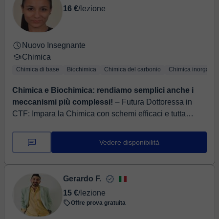
16 €
/lezione
Nuovo Insegnante
Chimica
Chimica di base
Biochimica
Chimica del carbonio
Chimica inorganic
Chimica e Biochimica: rendiamo semplici anche i
meccanismi più complessi!
⏤ Futura Dottoressa in
CTF: Impara la Chimica con schemi efficaci e tutta
l'empatia di chi vive la Farmacia! Ciao! Sono Michela,
studentessa laureanda ...
Vedere disponibilità
Gerardo F.
15 €
/lezione
Offre prova gratuita