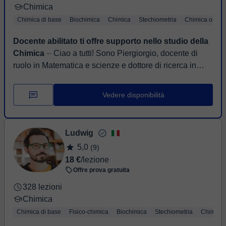
Chimica
Chimica di base
Biochimica
Chimica
Stechiometria
Chimica organ
Docente abilitato ti offre supporto nello studio della
Chimica
⏤ Ciao a tutti! Sono Piergiorgio, docente di
ruolo in Matematica e scienze e dottore di ricerca in
Biologia. Amo le scienze e non solo mi piace insegnar...
Vedere disponibilità
Ludwig
5,0
(9)
18 €
/lezione
Offre prova gratuita
328 lezioni
Chimica
Chimica di base
Fisico-chimica
Biochimica
Stechiometria
Chimica 