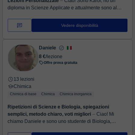
Lezioni Personalizzate
⏤ Ciao! Sono Karol, ho un
diploma in Scienze Applicate e attualmente sono al
terzo anno di Chimica all'università. La mia passione
per le materie scient...
Vedere disponibilità
Daniele
8 €
/lezione
Offre prova gratuita
13 lezioni
Chimica
Chimica di base
Chimica
Chimica inorganica
Ripetizioni di Scienze e Biologia, spiegazioni
semplici, metodo chiaro, voti migliori
⏤ Ciao! Mi
chiamo Daniele e sono uno studente di Biologia,
appassionato delle scienze e del modo in cui spiegano