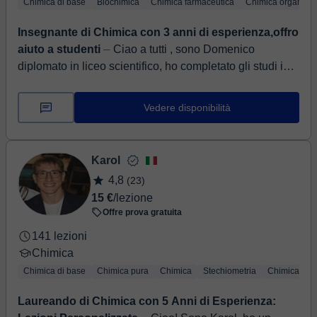
Chimica di base
Biochimica
Chimica farmaceutica
Chimica organica
Insegnante di Chimica con 3 anni di esperienza,offro
aiuto a studenti
⏤ Ciao a tutti , sono Domenico
diplomato in liceo scientifico, ho completato gli studi in
chimica e tecnologie farmaceutiche nell’Università Di
Urbino, ...
Vedere disponibilità
Karol
4,8
(23)
15 €
/lezione
Offre prova gratuita
141 lezioni
Chimica
Chimica di base
Chimica pura
Chimica
Stechiometria
Chimica org
Laureando di Chimica con 5 Anni di Esperienza: