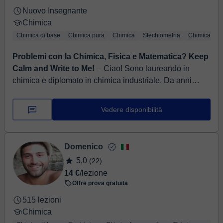
Nuovo Insegnante
Chimica
Chimica di base
Chimica pura
Chimica
Stechiometria
Chimica org
Problemi con la Chimica, Fisica e Matematica? Keep
Calm and Write to Me!
⏤ Ciao! Sono laureando in
chimica e diplomato in chimica industriale. Da anni
impartisco lezioni individuali e di gruppo per le materie
scientifiche dal...
Vedere disponibilità
Domenico
5,0
(22)
14 €
/lezione
Offre prova gratuita
515 lezioni
Chimica