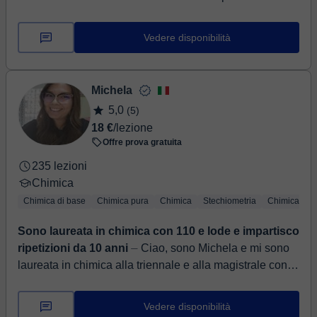
esperienza di divulgazione della Chimica a vari livelli.
Se la Chimic...
Vedere disponibilità
Michela
5,0
(5)
18 €
/lezione
Offre prova gratuita
235 lezioni
Chimica
Chimica di base
Chimica pura
Chimica
Stechiometria
Chimica org
Sono laureata in chimica con 110 e lode e impartisco
ripetizioni da 10 anni
⏤ Ciao, sono Michela e mi sono
laureata in chimica alla triennale e alla magistrale con
110 e lode. Sto attualmente proseguendo questo
percorso con un d...
Vedere disponibilità