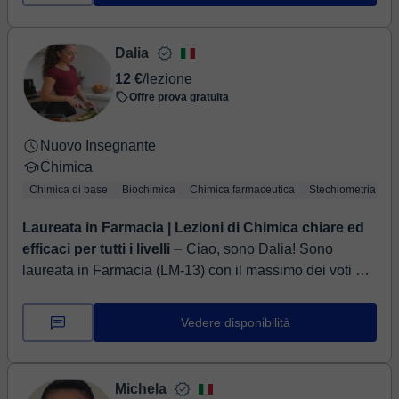
Dalia
12 €
/lezione
Offre prova gratuita
Nuovo Insegnante
Chimica
Chimica di base
Biochimica
Chimica farmaceutica
Stechiometria
C
Laureata in Farmacia | Lezioni di Chimica chiare ed
efficaci per tutti i livelli
⏤ Ciao, sono Dalia! Sono
laureata in Farmacia (LM-13) con il massimo dei voti e
ho una solida preparazione nelle materie scientifiche, in
particolare Ch...
Vedere disponibilità
Michela