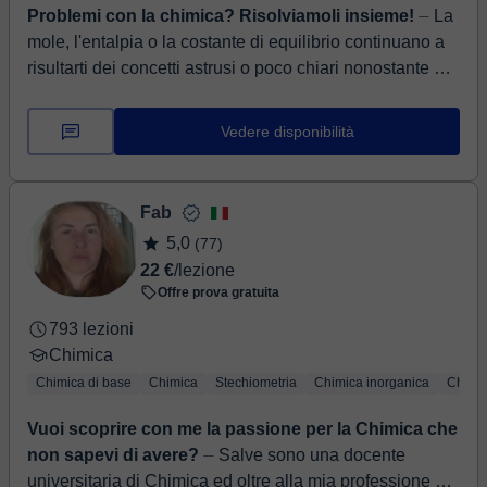
Problemi con la chimica? Risolviamoli insieme!
⏤ La
mole, l'entalpia o la costante di equilibrio continuano a
risultarti dei concetti astrusi o poco chiari nonostante ore
e ore di studio? Spesso a bl...
Vedere disponibilità
Fab
5,0
(77)
22 €
/lezione
Offre prova gratuita
793 lezioni
Chimica
Chimica di base
Chimica
Stechiometria
Chimica inorganica
Chimic
Vuoi scoprire con me la passione per la Chimica che
non sapevi di avere?
⏤ Salve sono una docente
universitaria di Chimica ed oltre alla mia professione ho