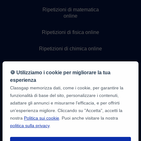
Ripetizioni di matematica
online
Ripetizioni di fisica online
Ripetizioni di chimica online
Lezioni di programmazione
online
🍪 Utilizziamo i cookie per migliorare la tua
esperienza
Classgap memorizza dati, come i cookie, per garantire la
funzionalità di base del sito, personalizzare i contenuti,
adattare gli annunci e misurarne l'efficacia, e per offrirti
un'esperienza migliore. Cliccando su "Accetta", accetti la
nostra
Politica sui cookie
. Puoi anche visitare la nostra
politica sulla privacy
.
9,6/10
1.339.284