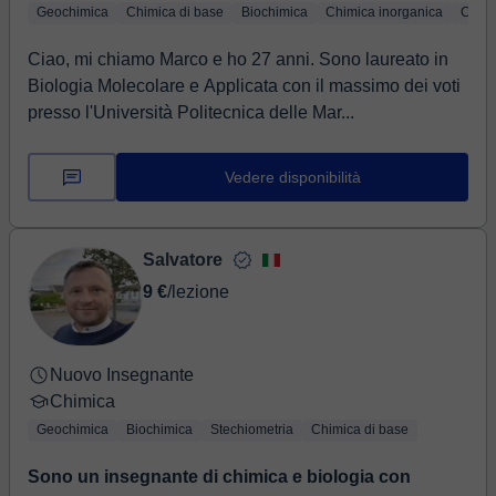
Geochimica
Chimica di base
Biochimica
Chimica inorganica
Chimi
Ciao, mi chiamo Marco e ho 27 anni. Sono laureato in
Biologia Molecolare e Applicata con il massimo dei voti
presso l'Università Politecnica delle Mar...
Vedere disponibilità
Salvatore
9 €
/lezione
Nuovo Insegnante
Chimica
Geochimica
Biochimica
Stechiometria
Chimica di base
Sono un insegnante di chimica e biologia con