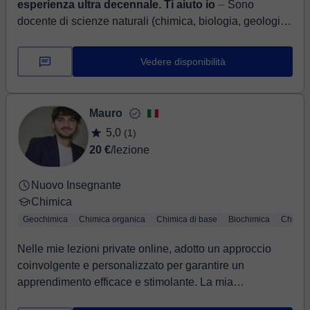
esperienza ultra decennale. Ti aiuto io
⏤ Sono
docente di scienze naturali (chimica, biologia, geologia
e astronomia) da oltre 15 anni, ho insegnato anche
matematica e fisica fino al biennio d...
Vedere disponibilità
Mauro
5,0
(1)
20 €
/lezione
Nuovo Insegnante
Chimica
Geochimica
Chimica organica
Chimica di base
Biochimica
Chimica
Nelle mie lezioni private online, adotto un approccio
coinvolgente e personalizzato per garantire un
apprendimento efficace e stimolante. La mia
metodologia si basa sull'interazione attiva con gli