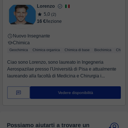
Lorenzo
5,0
(2)
16 €
/lezione
Nuovo Insegnante
Chimica
Geochimica
Chimica organica
Chimica di base
Biochimica
Chimica
Ciao sono Lorenzo, sono laureato in Ingegneria
Aerospazilae presso l'Università di Pisa e attualmente
laureando alla facoltà di Medicina e Chirurgia i...
Vedere disponibilità
Possiamo aiutarti a trovare un