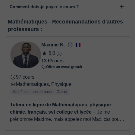
Les cours sont donnés dans la salle de classe virtuelle de
l'option "Changer la date".
Comment dois-je payer le cours ?
classgap, développée à des fins pédagogiques avec de
nombreuses fonctionnalités telles que la vidéoconférence, le
Lorsque vous sélectionnez un cours ou un forfait, vous ferez le
service de messagerie instantanée, le tableau blanc virtuel ou le
Mathématiques - Recommandations d'autres
paiement grâce à notre service de paiement virtuel. Vous avez
traitement de texte en ligne collaboratif.
Voir la classe virtuelle
professeurs :
deux options:
- carte de débit / crédit
- Paypal
Maxime N.
Une fois le paiement réglé, nous vous enverrons un e-mail pour
5,0
(1)
confirmer la réservation.
13 €
/cours
Offre un essai gratuit
97 cours
Mathématiques, Physique
Mathématiques de base
Calcul
Tuteur en ligne de Mathématiques, physique
chimie, français, svt collège et lycée
⏤ Je me
prénomme Maxime, mais appelez moi Max, car pour
tout ce que j'entreprends, je me donne toujours au
max ! Mon parcours académatique comprend un ...