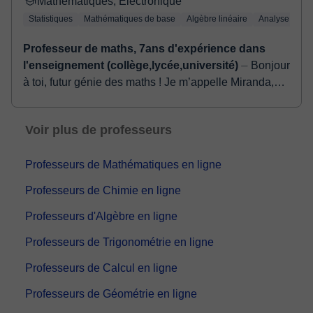
Mathématiques, Électronique
Statistiques
Mathématiques de base
Algèbre linéaire
Analyse numé
Professeur de maths, 7ans d'expérience dans
l'enseignement (collège,lycée,université)
⏤ Bonjour
à toi, futur génie des maths ! Je m’appelle Miranda,
enseignante passionnée, dotée d’une solide
formation en mathématiques et en ingénierie. J...
Voir plus de professeurs
Professeurs de Mathématiques en ligne
Professeurs de Chimie en ligne
Professeurs d'Algèbre en ligne
Professeurs de Trigonométrie en ligne
Professeurs de Calcul en ligne
Professeurs de Géométrie en ligne