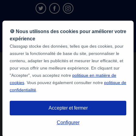
9,6/10
🍪 Nous utilisons des cookies pour améliorer votre
1 339 284
avis
expérience
des élèves
Classgap stocke des données, telles que des cookies, pour
assurer la fonctionnalité de base du site, personnaliser le
contenu, adapter les publicités et mesurer leur efficacité, et
pour vous offrir une meilleure expérience. En cliquant sur
"Accepter", vous acceptez notre
politique en matière de
cookies
. Vous pouvez également consulter notre
politique de
confidentialité
.
Accepter et fermer
Configurer