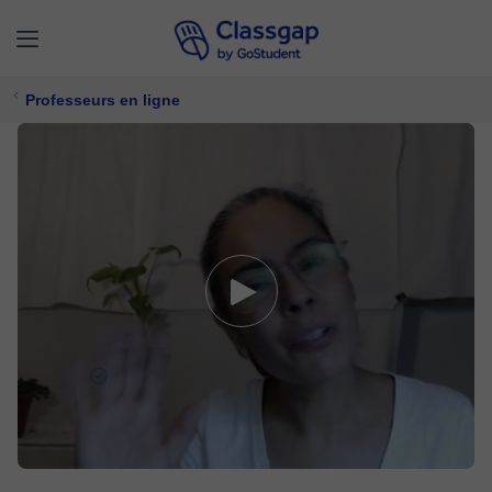
Professeurs en ligne
Saniye
0 cours
Mathématiques,
Chimie
11 €/
cours