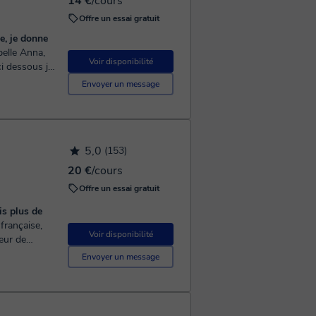
14 €
/cours
Offre un essai gratuit
Voir disponibilité
ci dessous je
vais vous expliquer comment vont se passer nos cours. ...
Envoyer un message
5,0
(153)
20 €
/cours
Offre un essai gratuit
is plus de
Voir disponibilité
seur de
Envoyer un message