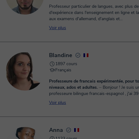
Professeur particulier de langues, avec plus de
d'expérience dans l'enseignement en ligne et l
aux examens d'allemand, d'anglais et...
Voir plus
Blandine
1897 cours
Français
Professeure de francais expérimentée, pour to
niveaux, ados et adultes.
⏤ Bonjour ! Je suis une
professeure bilingue francais-espagnol , j'ai 39
compte 15 ans d'expérience dans l'enseignem
Voir plus
francais au Mexiqu...
Anna
1123 cours