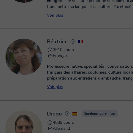
en ligne.
⏤ Je suis une personne sociable qui aime
transmettre sa langue et sa culture. J'ai étudié la traduction
à l'université de Pau, avec des traducteurs de ..
Voir plus
Béatrice
3910 cours
Français
Professeure native, spécialités : conversation
français des affaires, coutumes, culture locale
préparation aux entretiens d'embauche, franç
français familier, phonétique, rédaction, com
Voir plus
écrite, vocabulaire et préparation aux examen
⏤ J'adapte mes cours aux besoins de chaque élève, par
rapport à son niveau, et ses ambitions. Mes c
amusants et dynamiques. Je pense qu'il est ...
Diego
Enseignant premium
4689 cours
Allemand