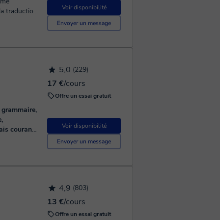
Voir disponibilité
.
Envoyer un message
5,0
(229)
17 €
/cours
Offre un essai gratuit
, grammaire,
,
Voir disponibilité
ais courant,
préhension
Envoyer un message
s. À bientôt
ours sont
4,9
(803)
13 €
/cours
Offre un essai gratuit