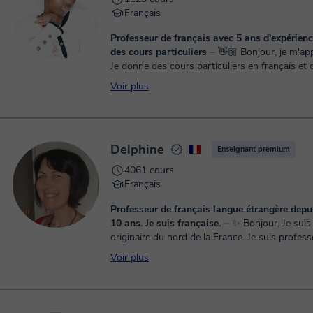
Français
Professeur de français avec 5 ans d'expérience, je donne
des cours particuliers
⏤ 👋🏼 Bonjour, je m'appelle Anna,
Je donne des cours particuliers en français et 
Voir plus
Delphine
Enseignant premium
4061 cours
Français
Professeur de français langue étrangère depu
10 ans. Je suis française.
⏤ ✨ Bonjour, Je suis française,
originaire du nord de la France. Je suis profes
Français en ligne depuis plus de 10 ans, ✨ Hello, I am
Voir plus
French, ...