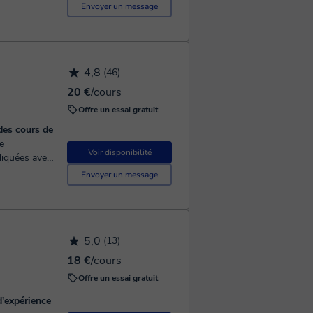
si qu'aux
Envoyer un message
4,8
(46)
20 €
/cours
Offre un essai gratuit
des cours de
Voir disponibilité
iquées avec
s perso...
Envoyer un message
5,0
(13)
18 €
/cours
Offre un essai gratuit
d'expérience