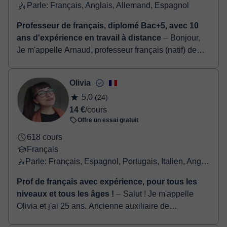
Parle: Français, Anglais, Allemand, Espagnol
Professeur de français, diplomé Bac+5, avec 10
ans d'expérience en travail à distance
⏤ Bonjour,
Je m'appelle Arnaud, professeur français (natif) de
français, spécialiste en préparation aux examens
DELF et DALF ainsi qu'aux concours et e...
Olivia
5,0
(24)
14 €
/cours
Offre un essai gratuit
618 cours
Français
Parle: Français, Espagnol, Portugais, Italien, Anglais, Grecque
Prof de français avec expérience, pour tous les
niveaux et tous les âges !
⏤ Salut ! Je m'appelle
Olivia et j'ai 25 ans. Ancienne auxiliaire de
conversation à Granada (ma ville préférée) et Madrid