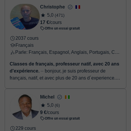
(Espagne), je suis passionné...
Christophe
5,0
(471)
17 €
/cours
Offre un essai gratuit
2037 cours
Français
Parle: Français, Espagnol, Anglais, Portugais, Catalan
Classes de français, professeur natif, avec 20 ans
d'expérience.
⏤ bonjour, je suis professeur de
français, natif, et avec plus de 20 ans d´experience.
Tous les niveaux, depuis débutant à avancé.
Prépration aux examen...
Michel
5,0
(6)
9 €
/cours
Offre un essai gratuit
229 cours