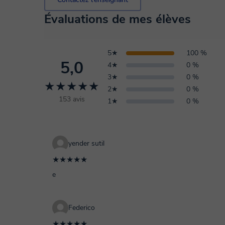
lessons, you don't have to do anything !! 👨‍🎓 Exercices Chaque cours est immédiatement suivi
Évaluations de mes élèves
d'exercices de grammaire, d'orthographe ou de con
ensemble. 👨‍🎓 Exercises Each class is immediately followed by grammar, spelling or
conjugation exercises which we do and correct together. J'ai hâte de faire votre con
5★
100 %
I’m looking forward to meeting you ! Delphine 👩‍🏫
5,0
4★
0 %
3★
0 %
★★★★★
2★
0 %
153 avis
1★
0 %
yender sutil
★★★★★
e
Federico
★★★★★