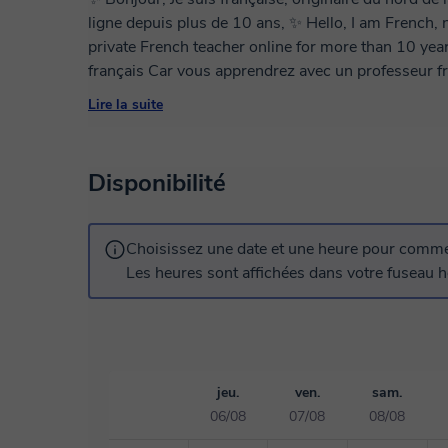
ligne depuis plus de 10 ans, ✨ Hello, I am French, native of the north of France. I have been a
private French teacher online for more than 10 years ✨ Vous apprendrez avec un parfait ac
français Car vous apprendrez avec un professeur fr
French accent Because you will learn with a native teacher ✨ Je peux vous préparer aux examens
Lire la suite
du Delf A1 A2 B1 B2 et au Dalf C 1 et C2. ensembl
grammaire et d'orthographe. je vous entraînerai au
pour réussir votre examen. ✨ Do you want to learn F
Disponibilité
job interview or just out of interest? Hello, my name
can help you understand, speak and pronounce the Fr
you to learn French with me ✨ Passer un examen est bien mais pas suffisant. Je vous propose
Choisissez une date et une heure pour commen
des cours de conversation avec une française nati
Les heures sont affichées dans votre fuseau ho
exprimer en français et vous avez besoin d'être a
l'oral? Ensemble nous discuterons de sujet de la vie 
de grammaire et de syntaxe. ✨ speaking regularly w
During my class, nobody will say anything if you make
également vous préparer aux entretiens d'embauche e
jeu.
ven.
sam.
recrutement. Vous êtes fatigué d'apprendre seul le français? ✨ Tired of learning French on your
06/08
07/08
08/08
own ? ✅ Vous voulez vivre en France mais c’est difficile de communiquer avec les français? ✅