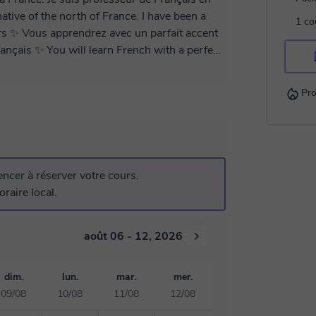
1 co
cent
ançais ✨ You will learn French with a perfect
e nous apprendrons toutes les règles de
Pro
x épreuves de compréhension orale et écrites
rench for travel, business, to succeed in a
 is Delphine. I'm a native French speaker. I
ench language correctly. I’d like to invite
cer à réserver votre cours.
ve. Vous êtes stressé quand vous devez vous
raire local.
ccompagné pour développer votre aisance à
de tous les jours et je corrigerai vos fautes
ill help make you more fluent in your speech.
août 06 - 12, 2026
 a few grammar mistakes. Je peux
n français et ainsi éviter les pièges de
dim.
lun.
mar.
mer.
09/08
10/08
11/08
12/08