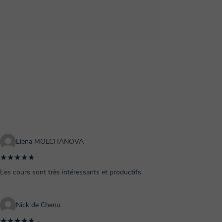
jugaison que nous faisons et corrigeons
naissance!
Elena MOLCHANOVA
★★★★★
Les cours sont très intéressants et productifs
Nick de Chenu
★★★★★