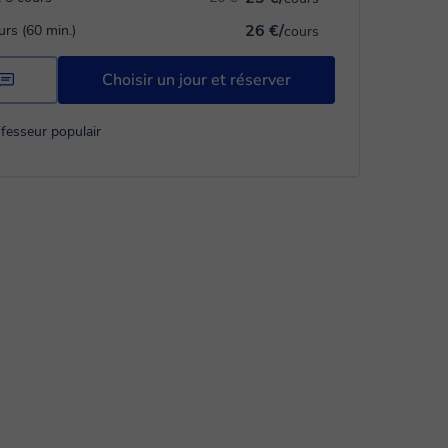
26 €/
urs (60 min.)
cours
Choisir un jour et réserver
fesseur populair