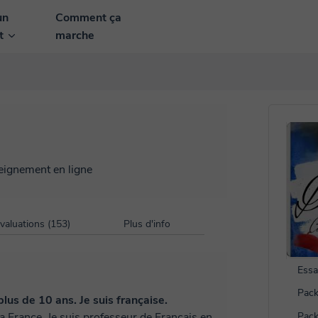
un
Comment ça
nt
marche
seignement en ligne
valuations (153)
Plus d'info
Essa
Pack
lus de 10 ans. Je suis française.
la France. Je suis professeur de Français en
Pack