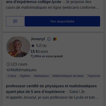
ans d’expérience collège-lycée
⏤ Je propose des
cours de mathématiques en ligne (webcam) conformes
au programme français pour les élèves du collège et du
lycée (Seconde, Première, Ter...
Voir disponibilité
Jovanyl
5,0
(9)
15 €
/cours
Offre un essai gratuit
123 cours
Mathématiques
Calcul
Algèbre
Statistiques
Mathématiques de base
Trigonométrie
professeur certifié de physiques et mathématiques
ayant plus de 5 ans d'expérience
⏤ Salut ! Je
m'appelle Jovanyl, je suis professeur de Lycée et tuteur
certifié de sciences physiques et mathématiques