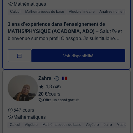
Mathématiques
Calcul
Mathématiques de base
Algèbre linéaire
Analyse numérique
3 ans d'expérience dans l'enseignement de
MATHS/PHYSIQUE (ACADOMIA, ADO)
⏤ Salut 👋 et
bienvenue sur mon profil Classgap. Je suis titulaire
d'une thèse en science des matériaux, avec une solide
expérience en enseignement et ...
Voir disponibilité
Zahra
4,8
(46)
20 €
/cours
Offre un essai gratuit
547 cours
Mathématiques
Calcul
Algèbre
Mathématiques de base
Algèbre linéaire
Mathémat