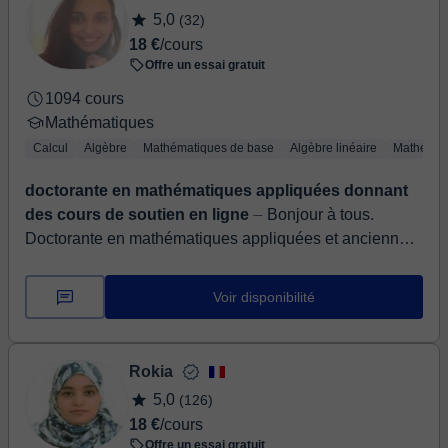
5,0
(32)
18 €
/cours
Offre un essai gratuit
1094 cours
Mathématiques
Calcul
Algèbre
Mathématiques de base
Algèbre linéaire
Mathémat
doctorante en mathématiques appliquées donnant
des cours de soutien en ligne
⏤ Bonjour à tous.
Doctorante en mathématiques appliquées et ancienne
élève des classes préparatoire option MPSI/MP, ayant 5
années d’expériences en ense...
Voir disponibilité
Rokia
5,0
(126)
18 €
/cours
Offre un essai gratuit