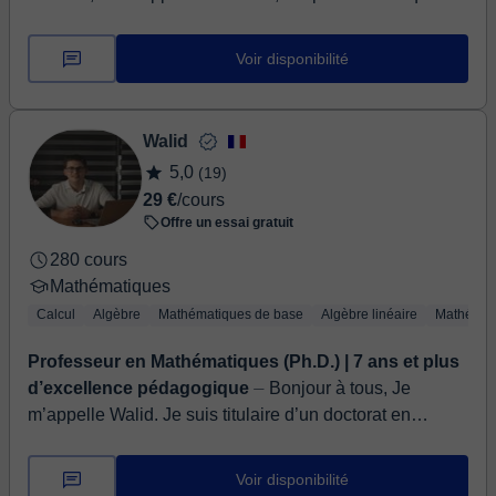
j'entreprends, je me donne toujours au max ! Mon
parcours académatique comprend un ...
Voir disponibilité
Walid
5,0
(19)
29 €
/cours
Offre un essai gratuit
280 cours
Mathématiques
Calcul
Algèbre
Mathématiques de base
Algèbre linéaire
Mathémat
Professeur en Mathématiques (Ph.D.) | 7 ans et plus
d’excellence pédagogique
⏤ Bonjour à tous, Je
m’appelle Walid. Je suis titulaire d’un doctorat en
mathématiques et professeur à l’Université des
Sciences Appliquées. J’ai commen...
Voir disponibilité