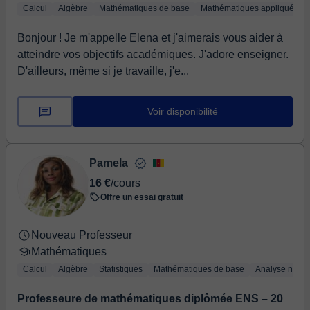
Calcul
Algèbre
Mathématiques de base
Mathématiques appliquées
Bonjour ! Je m'appelle Elena et j'aimerais vous aider à
atteindre vos objectifs académiques. J'adore enseigner.
D'ailleurs, même si je travaille, j'e...
Voir disponibilité
Pamela
16 €
/cours
Offre un essai gratuit
Nouveau Professeur
Mathématiques
Calcul
Algèbre
Statistiques
Mathématiques de base
Analyse numé
Professeure de mathématiques diplômée ENS – 20