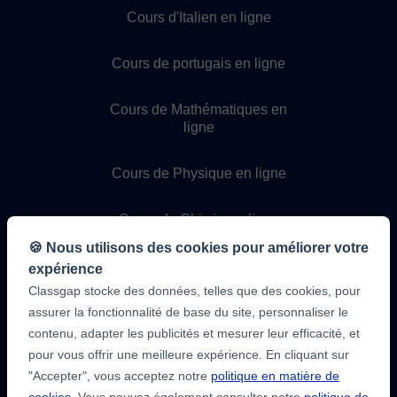
Cours d'Italien en ligne
Cours de portugais en ligne
Cours de Mathématiques en
ligne
Cours de Physique en ligne
Cours de Chimie en ligne
🍪 Nous utilisons des cookies pour améliorer votre
Cours de programmation en
expérience
ligne
Classgap stocke des données, telles que des cookies, pour
assurer la fonctionnalité de base du site, personnaliser le
contenu, adapter les publicités et mesurer leur efficacité, et
pour vous offrir une meilleure expérience. En cliquant sur
"Accepter", vous acceptez notre
politique en matière de