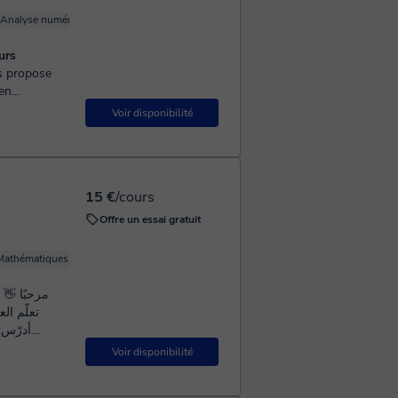
Analyse numérique
Trigonométrie
Calcul
LaTeX
urs
en
rminale. Je
Voir disponibilité
15 €
/cours
Offre un essai gratuit
Mathématiques de base
Analyse numérique
Logique
مرحبًا 👋 
Voir disponibilité