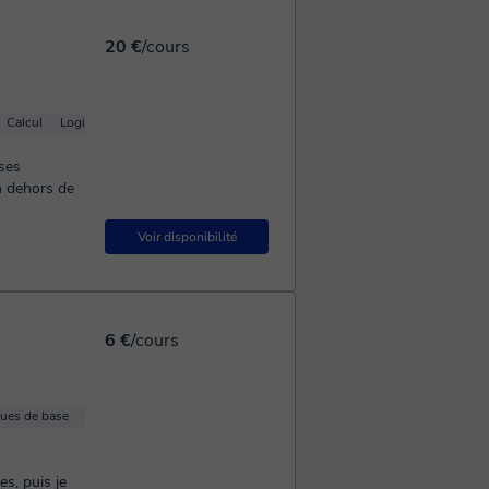
 مع اللغة
 احجز درسًا تجريبيًا الآن، ولنبدأ معًا 😊 ووووووو
20 €
/cours
Calcul
Logique
Géométrie
ses
n dehors de
Voir disponibilité
6 €
/cours
ues de base
Algèbre linéaire
Mathématiques appliquées
Trigonométrie
, puis je