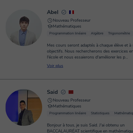
تطوير لغتك العربية، يسعدني أن أساعدك في رحلتك
العربية. 
Abel
Nouveau Professeur
Mathématiques
Programmation linéaire
Algèbre
Trigonométrie
Mes cours seront adaptés à chaque élève et à 
objectifs. Nous rechercherons des exercices e
l'école et nous essaierons d'améliorer les p...
Voir plus
Said
Nouveau Professeur
Mathématiques
Programmation linéaire
Statistiques
Mathématiq
Bonjour à tous, je suis Said. J'ai obtenu un
BACCALAURÉAT scientifique en mathématiques