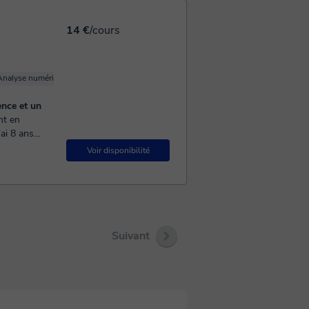
14 €
/cours
Analyse numérique
Mathématiques appliquées
LaTeX
nce et un
eau de la
Voir disponibilité
Suivant