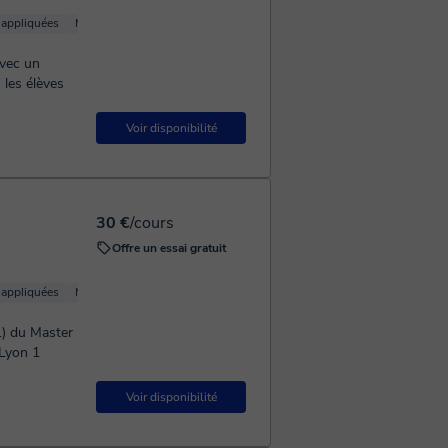
appliquées
Mathématiques de base
Calcul
Géométrie
Algèbre linéaire
St
vec un
Voir disponibilité
30 €
/cours
Offre un essai gratuit
appliquées
Mathématiques de base
Calcul
Géométrie
Algèbre linéaire
St
1) du Master
 Lyon 1
Voir disponibilité