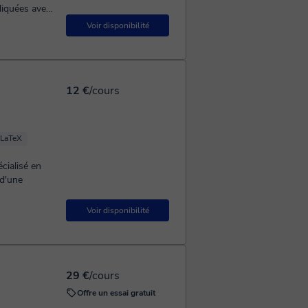
iquées avec
s perso...
Voir disponibilité
12 €
/cours
LaTeX
écialisé en
 d'une
Voir disponibilité
29 €
/cours
Offre un essai gratuit