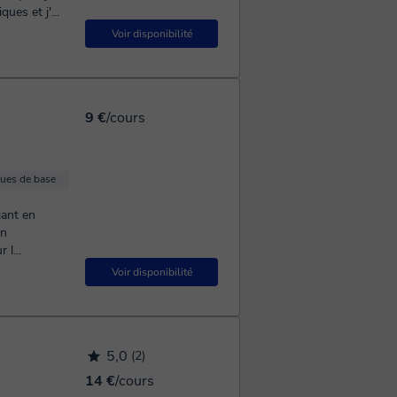
es et j'...
Voir disponibilité
9 €
/cours
ues de base
Calcul
en
l...
Voir disponibilité
5,0
(2)
14 €
/cours