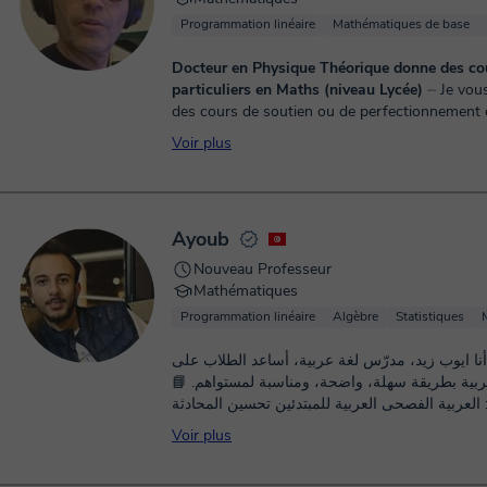
Programmation linéaire
Mathématiques de base
Docteur en Physique Théorique donne des co
particuliers en Maths (niveau Lycée)
⏤ Je vous propose
des cours de soutien ou de perfectionnement 
Mathématiques du niveau seconde au niveau te
Voir plus
me veux avant tout très pragmat...
Ayoub
Nouveau Professeur
Mathématiques
Programmation linéaire
Algèbre
Statistiques
أنا ايوب زيد، مدرّس لغة عربية، أساعد الطلاب على
تعلّم العربية بطريقة سهلة، واضحة، ومناسبة لمستواهم. 📘
أدرّس: العربية الفصحى العربية للمبتدئين تحسين المحادثة
والنطق القواعد بطريقة مبسّطة 🎯 أسلوبي في التدريس: شرح
Voir plus
بسيط بدون تعقيد دروس مخصّصة حسب هدفك ممارسة حقيقية
خلال الدرس تقدّم خطوة بخطوة وبثقة سواء كنت مبتدئًا أو تريد