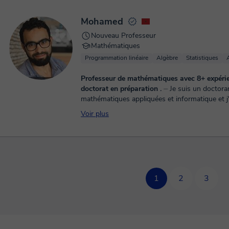
Mohamed
Nouveau Professeur
Mathématiques
Programmation linéaire
Algèbre
Statistiques
Professeur de mathématiques avec 8+ expérie
doctorat en préparation .
⏤ Je suis un doctorant en
mathématiques appliquées et informatique et j'ai 8 ans
d'expérience dans l'enseignement jusqu'au niv
Voir plus
remise des dipl...
1
2
3