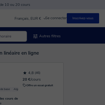
 de 10 ou 20 cours
Se connecter
Français, EUR €
Inscrivez-vous
Autres filtres
 linéaire en ligne
4,8
(46)
20 €
/cours
Offre un essai gratuit
de base
Algèbre linéaire
Mathématiques appliquées
Calcul
des cours de