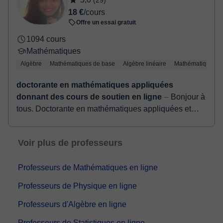
(29)
confirmer la réservation.
18 €
/cours
Offre un essai gratuit
1094 cours
Mathématiques
Algèbre
Mathématiques de base
Algèbre linéaire
Mathématiques a
doctorante en mathématiques appliquées
donnant des cours de soutien en ligne
⏤ Bonjour à
tous. Doctorante en mathématiques appliquées et
ancienne élève des classes préparatoire option
MPSI/MP, ayant 5 années d’expériences en ense...
Voir plus de professeurs
Professeurs de Mathématiques en ligne
Professeurs de Physique en ligne
Professeurs d'Algèbre en ligne
Professeurs de Statistiques en ligne