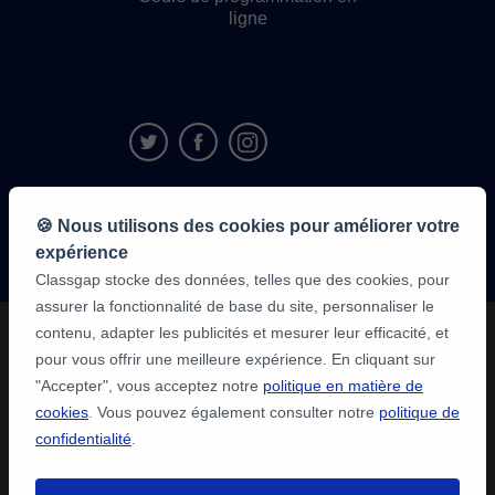
ligne
9,6/10
🍪 Nous utilisons des cookies pour améliorer votre
1 339 284
avis
expérience
des élèves
Classgap stocke des données, telles que des cookies, pour
assurer la fonctionnalité de base du site, personnaliser le
contenu, adapter les publicités et mesurer leur efficacité, et
pour vous offrir une meilleure expérience. En cliquant sur
"Accepter", vous acceptez notre
politique en matière de
cookies
. Vous pouvez également consulter notre
politique de
confidentialité
.