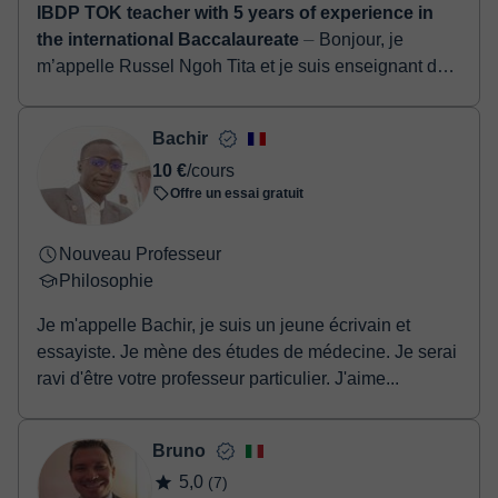
IBDP TOK teacher with 5 years of experience in
the international Baccalaureate
⏤ Bonjour, je
m’appelle Russel Ngoh Tita et je suis enseignant de
Histoire et Géographie. J’ai plus de 9 ans
d’expérience dans l’enseignement auprès d’é...
Bachir
10 €
/cours
Offre un essai gratuit
Nouveau Professeur
Philosophie
Je m'appelle Bachir, je suis un jeune écrivain et
essayiste. Je mène des études de médecine. Je serai
ravi d'être votre professeur particulier. J'aime...
Bruno
5,0
(7)