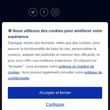
9,6/10
🍪 Nous utilisons des cookies pour améliorer votre
1 339 284
avis
expérience
des élèves
Classgap stocke des données, telles que des cookies, pour
assurer la fonctionnalité de base du site, personnaliser le
contenu, adapter les publicités et mesurer leur efficacité, et
pour vous offrir une meilleure expérience. En cliquant sur
"Accepter", vous acceptez notre
politique en matière de
cookies
. Vous pouvez également consulter notre
politique de
confidentialité
.
Accepter et fermer
Configurer