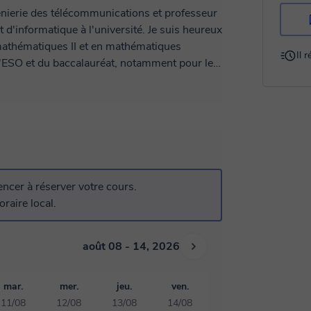
génierie des télécommunications et professeur
 d'informatique à l'université. Je suis heureux
 mathématiques II et en mathématiques
Il 
l'ESO et du baccalauréat, notamment pour les
er à surmonter leur appréhension du monde
e à l'université, j'ai enseigné les
génierie des télécommunications et
ne méthodologie d'enseignement efficace et
cer à réserver votre cours.
raire local.
août 08 - 14, 2026
mar.
mer.
jeu.
ven.
11/08
12/08
13/08
14/08