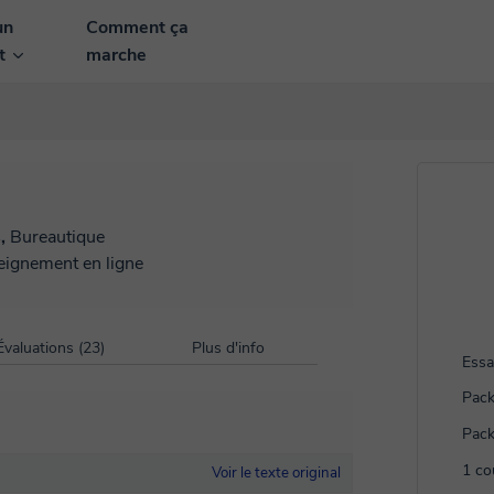
un
Comment ça
nt
marche
s,
Bureautique
seignement en ligne
Évaluations (23)
Plus d'info
Essa
Pack
Pack
1 co
Voir le texte original