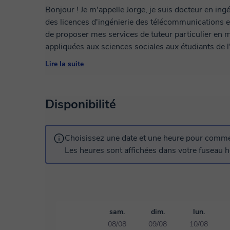
Bonjour ! Je m'appelle Jorge, je suis docteur en in
des licences d'ingénierie des télécommunications et
de proposer mes services de tuteur particulier en
appliquées aux sciences sociales aux étudiants de 
préparer aux examens EVaU/EBAU, et pour les aid
Lire la suite
de la bureautique. Fort de plus de 17 ans d'expérienc
mathématiques et la bureautique aux licences d'in
d'informatique, ce qui m'a permis de développer u
Disponibilité
adaptée aux besoins des étudiants.
Choisissez une date et une heure pour commen
Les heures sont affichées dans votre fuseau ho
sam.
dim.
lun.
08/08
09/08
10/08