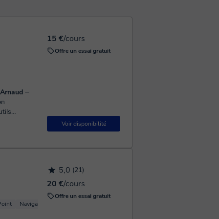
15 €
/cours
Offre un essai gratuit
ec Arnaud
⏤
en
tils
lisés s...
Voir disponibilité
5,0
(21)
20 €
/cours
Offre un essai gratuit
oint
Navigateurs
Excel