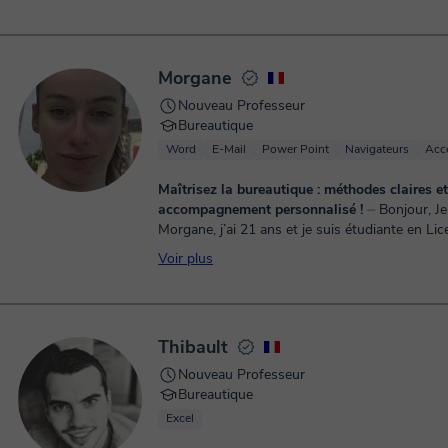
long de l...
Morgane
Nouveau Professeur
Bureautique
Word
E-Mail
Power Point
Navigateurs
Acc
Maîtrisez la bureautique : méthodes claires et
accompagnement personnalisé !
⏤ Bonjour, Je m’appelle
Morgane, j’ai 21 ans et je suis étudiante en Li
d’Économie à l’Université Paris 1 Panthéon-S
Voir plus
Après un Bac avec spé...
Thibault
Nouveau Professeur
Bureautique
Excel