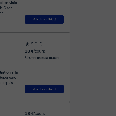
el en visio
 en
tidiennement
Voir disponibilité
5,0
(5)
18 €
/cours
Offre un essai gratuit
iation à la
de progra...
Voir disponibilité
18 €
/cours