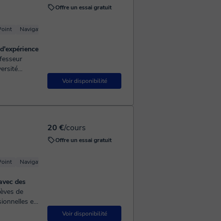
Offre un essai gratuit
oint
Navigateurs
Excel
s de t ans d'expérience
ersité
.
Voir disponibilité
20 €
/cours
Offre un essai gratuit
oint
Navigateurs
Excel
 avec des
sionnelles en
s tout au
Voir disponibilité