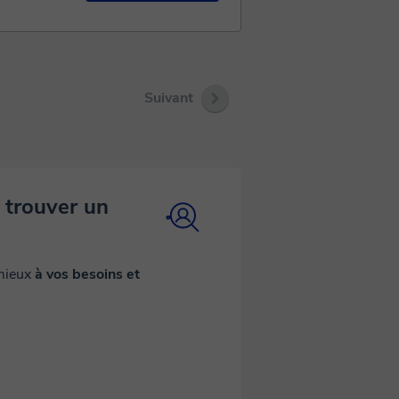
cas con
 vectores al
ue esconde
 se te pase
Suivant
has
otipos
anzados para
egúntame lo
 Me
 trouver un
 mieux
à vos besoins et