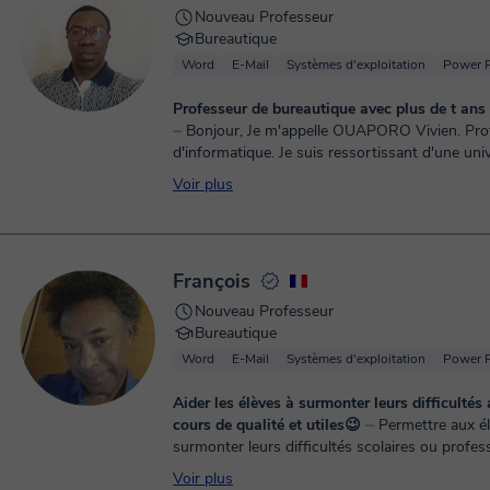
Nouveau Professeur
Bureautique
Word
E-Mail
Systèmes d'exploitation
Power P
Professeur de bureautique avec plu
⏤ Bonjour, Je m'appelle OUAPORO Vivien. Professeur
d'informatique. Je suis ressortissant d'une univ
polytechnique. Après l'obtention d'une licence..
Voir plus
François
Nouveau Professeur
Bureautique
Word
E-Mail
Systèmes d'exploitation
Power P
Aider les élèves à surmonter leurs difficultés
cours de qualité et utiles😉
⏤ Permettre aux élèves de
surmonter leurs difficultés scolaires ou profes
leur transmettant des outils et méthodes utile
Voir plus