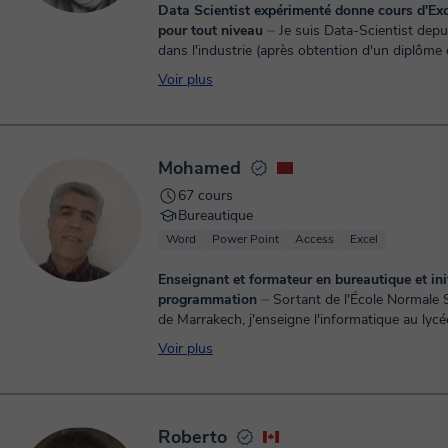
Data Scientist expérimenté donne cours d'Exc
pour tout niveau
⏤ Je suis Data-Scientist depuis 5 ans
dans l'industrie (après obtention d'un diplôme
Mathématiques Appliquées) J'utilise Excel quo
Voir plus
de man...
Mohamed
67 cours
Bureautique
Word
Power Point
Access
Excel
Enseignant et formateur en bureautique et init
programmation
⏤ Sortant de l'École Normale Supérieure
de Marrakech, j'enseigne l'informatique au lycée depuis
2000. Je dispense des cours de bureautique et 
Voir plus
Roberto