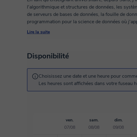
l'algorithmique et structures de données, les systè
de serveurs de bases de données, la fouille de don
programmation pour la science de données où j'appr
outils et langages de programmation tel que SQL (Or
Lire la suite
aussi des cours en ligne (2ans d'expérience) en ang
américaines. J'adore enseigner et j'aime partager
aussi apprendre de nouvelles chose grâce à eux.
Disponibilité
Choisissez une date et une heure pour commen
Les heures sont affichées dans votre fuseau ho
ven.
sam.
dim.
07/08
08/08
09/08