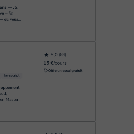
 ans — JS,
ve
⏤ 🚀
 — 𝐨𝐮 𝐯𝐨𝐮𝐬
 𝐫𝐞́𝐞𝐥𝐬 ? 𝐕...
5,0
(84)
15 €
/cours
Offre un essai gratuit
Javascript
HTML
SQL
Python
CSS
eloppement
 en Master 2
e
t (ou plutôt