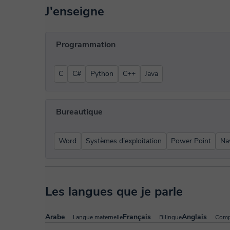
J'enseigne
Programmation
C
C#
Python
C++
Java
Bureautique
Word
Systèmes d'exploitation
Power Point
Na
Les langues que je parle
Arabe
Français
Anglais
Langue maternelle
Bilingue
Comp