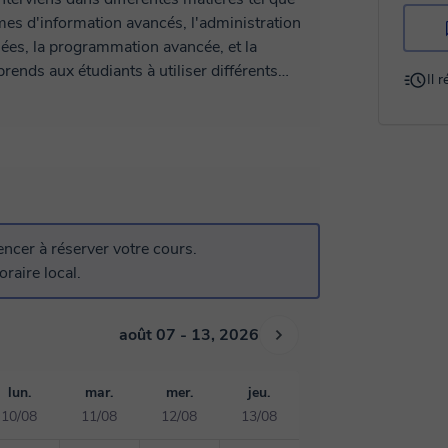
mes d'information avancés, l'administration
nées, la programmation avancée, et la
ends aux étudiants à utiliser différents
Il 
acle), C/C++, Java, Python, .... Je donne
lais sur des plateformes de tutorat
 mes connaissances avec mes étudiants, mais
cer à réserver votre cours.
raire local.
août 07 - 13, 2026
lun.
mar.
mer.
jeu.
10/08
11/08
12/08
13/08