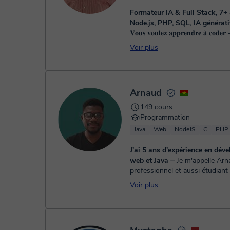
Formateur IA & Full Stack, 7+
Node.js, PHP, SQL, IA générati
𝐕𝐨𝐮𝐬 𝐯𝐨𝐮𝐥𝐞𝐳 𝐚𝐩𝐩𝐫𝐞𝐧𝐝𝐫𝐞 𝐚̀ 𝐜𝐨𝐝𝐞
𝐟𝐨𝐫𝐦𝐞𝐫 𝐚̀ 𝐥'𝐈𝐀 — 𝐚𝐯𝐞𝐜 𝐝𝐞𝐬 𝐩𝐫𝐨𝐣𝐞𝐭𝐬
Voir plus
Arnaud
149 cours
Programmation
Java
Web
NodeJS
C
PHP
J'ai 5 ans d'expérience en dév
web et Java
⏤ Je m'appelle Arnaud,
professionnel et aussi étudiant
Systèmes d'informations. J'ai d
Voir plus
l'expérience dans l'enseignemen
le parta...