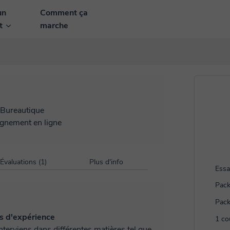
un
Comment ça
nt
marche
Bureautique
ignement en ligne
Évaluations (1)
Plus d'info
Essa
Pack
Pack
s d'expérience
1 co
interviens dans différentes matières tel que