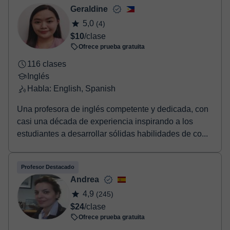
- Paypal.
Geraldine
Una vez realices el pago de la clase, recibirás un e-mail de
5,0
(4)
confirmación de la reserva.
$10
/clase
Ofrece prueba gratuita
116 clases
Inglés
Habla: English, Spanish
Una profesora de inglés competente y dedicada, con
casi una década de experiencia inspirando a los
estudiantes a desarrollar sólidas habilidades de co...
Profesor Destacado
Andrea
4,9
(245)
$24
/clase
Ofrece prueba gratuita