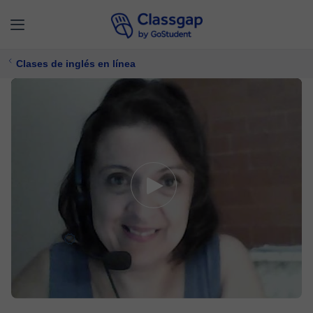
Clases de inglés en línea
Carmen
5,0 (312)
2558 clases
Inglés
Ofrece prueba gratuita
$ 27/
clase