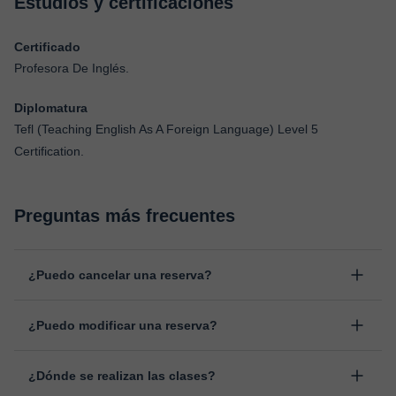
Estudios y certificaciones
Certificado
Profesora De Inglés.
Diplomatura
Tefl (Teaching English As A Foreign Language) Level 5
Certification.
Preguntas más frecuentes
¿Puedo cancelar una reserva?
Sí, puedes cancelar una reserva hasta un máximo de 8 horas
¿Puedo modificar una reserva?
antes de la clase, indicando el motivo de cancelación.
Estudiaremos cada caso de forma personal para proceder a la
Sí, siempre puede surgir algún imprevisto, por lo que podrás
devolución del importe.
¿Dónde se realizan las clases?
cambiar la hora o el día de clase. Puedes hacerlo desde tu área
personal, dentro de "Clases programadas", en la opción