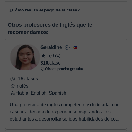
Las clases se realizan en el aula virtual de Classgap,
“Cambiar fecha”.
¿Cómo realizo el pago de la clase?
desarrollada para el ámbito formativo con muchas
funcionalidades específicas para ello, como el vídeo-chat, la
En el momento en que selecciones una clase o un pack de
pizarra virtual o el editor de textos a tiempo real. En el siguiente
Otros profesores de Inglés que te
horas, podrás realizar el pago mediante nuestro TPV virtual.
enlace puedes ver una demo del aula y conocerla:
Ver aula
recomendamos:
Tienes dos opciones para efectuar el pago:
virtual
- Tarjeta de crédito.
- Paypal.
Geraldine
Una vez realices el pago de la clase, recibirás un e-mail de
5,0
(4)
confirmación de la reserva.
$10
/clase
Ofrece prueba gratuita
116 clases
Inglés
Habla: English, Spanish
Una profesora de inglés competente y dedicada, con
casi una década de experiencia inspirando a los
estudiantes a desarrollar sólidas habilidades de co...