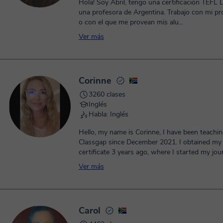
Hola! Soy Abril, tengo una certificación TEFL L
una profesora de Argentina. Trabajo con mi pr
o con el que me provean mis alu...
Ver más
Corinne
3260 clases
Inglés
Habla: Inglés
Hello, my name is Corinne, I have been teachi
Classgap since December 2021. I obtained my
certificate 3 years ago, where I started my jour
Ver más
Carol