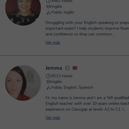
4462 clases
Inglés
Habla: Inglés
Struggling with your English speaking or prepa
important exam? I help students improve fluen
and confidence so they can commun...
Ver más
Jemma
6513 clases
Inglés
Habla: English, Spanish
Hi, my name is Jemma and I am a Tefl qualified
English teacher with over 10 years online teac
experience on Classgap at levels A2 to C1. I...
Ver más