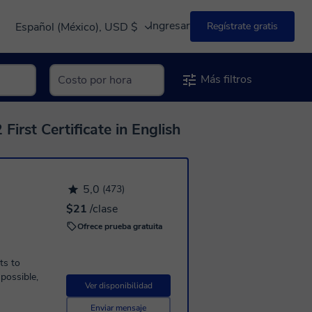
Ingresar
Español (México), USD $
Regístrate gratis
Más filtros
irst Certificate in English
5,0
(473)
$21
/clase
Ofrece prueba gratuita
ts to
possible,
Ver disponibilidad
Enviar mensaje