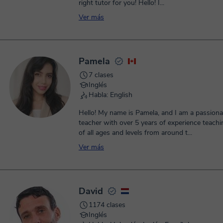
right tutor for you! Hello! I...
Ver más
Pamela
7 clases
Inglés
Habla: English
Hello! My name is Pamela, and I am a passiona
teacher with over 5 years of experience teach
of all ages and levels from around t...
Ver más
David
1174 clases
Inglés