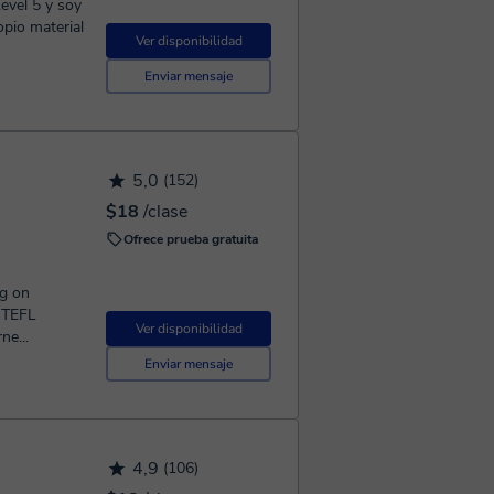
evel 5 y soy
opio material
Ver disponibilidad
Enviar mensaje
5,0
(152)
$18
/clase
Ofrece prueba gratuita
ng on
 TEFL
Ver disponibilidad
ne...
Enviar mensaje
4,9
(106)