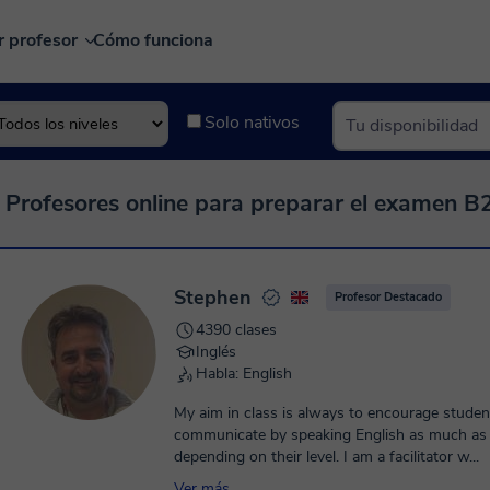
r profesor
Cómo funciona
Solo nativos
Profesores online para preparar el examen B2 F
Stephen
Profesor Destacado
4390 clases
Inglés
Habla: English
My aim in class is always to encourage studen
communicate by speaking English as much as 
depending on their level. I am a facilitator w...
Ver más