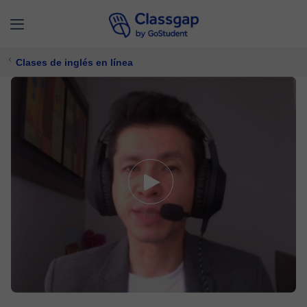
Clases de inglés en línea
Gustavo
5,0 (48)
1937 clases
Inglés
Ofrece prueba gratuita
$ 15/
clase