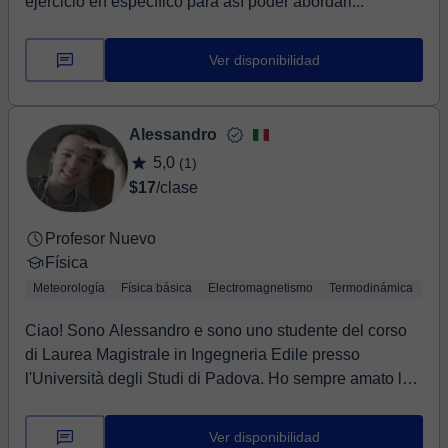
ejercicio en específico para así poder abordarl...
Ver disponibilidad
Alessandro
5,0
(1)
$17
/clase
Profesor Nuevo
Física
Meteorología
Física básica
Electromagnetismo
Termodinámica
Bio
Ciao! Sono Alessandro e sono uno studente del corso
di Laurea Magistrale in Ingegneria Edile presso
l'Università degli Studi di Padova. Ho sempre amato le
materie scientifiche fin dai primi anni della mia
formazione, per questo mi sono diplomato al Liceo
Ver disponibilidad