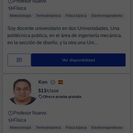
Profesor Nuevo
Física
Meteorología
Termodinámica
Física básica
Electromagnetismo
Ópt
Soy docente universitario en dos Universidades, Una
politécnica publica, en el área de ingeniería mecánica,
en la sección de diseño, y la otra una Uni...
Ver disponibilidad
Ken
$13
/clase
Ofrece prueba gratuita
Profesor Nuevo
Física
Meteorología
Termodinámica
Física básica
Electromagnetismo
Ópt