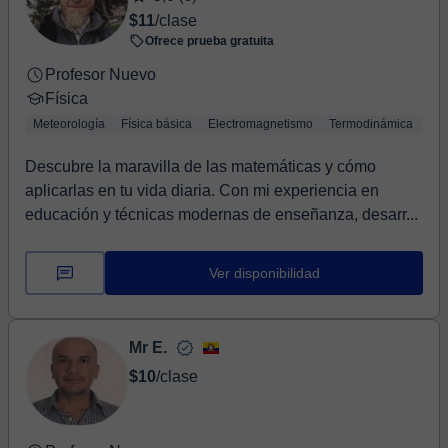
$11
/clase
Ofrece prueba gratuita
Profesor Nuevo
Física
Meteorología
Física básica
Electromagnetismo
Termodinámica
Bio
Descubre la maravilla de las matemáticas y cómo
aplicarlas en tu vida diaria. Con mi experiencia en
educación y técnicas modernas de enseñanza, desarr...
Ver disponibilidad
Mr E.
$10
/clase