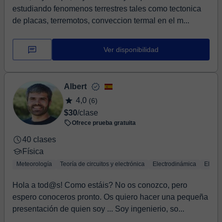
estudiando fenomenos terrestres tales como tectonica
de placas, terremotos, conveccion termal en el m...
Ver disponibilidad
Albert
4,0
(6)
$30
/clase
Ofrece prueba gratuita
40 clases
Física
Meteorología
Teoría de circuitos y electrónica
Electrodinámica
Elect
Hola a tod@s! Como estáis? No os conozco, pero
espero conoceros pronto. Os quiero hacer una pequeña
presentación de quien soy ... Soy ingenierio, so...