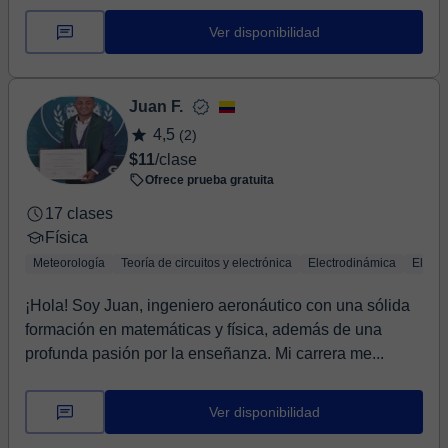
Ver disponibilidad
Juan F.
4,5
(2)
$11
/clase
Ofrece prueba gratuita
17 clases
Física
Meteorología
Teoría de circuitos y electrónica
Electrodinámica
Elect
¡Hola! Soy Juan, ingeniero aeronáutico con una sólida
formación en matemáticas y física, además de una
profunda pasión por la enseñanza. Mi carrera me...
Ver disponibilidad