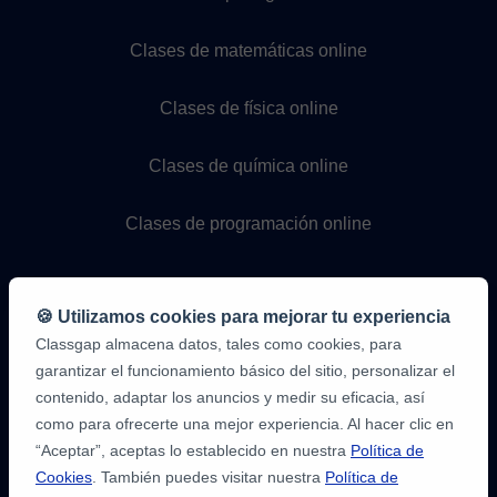
Clases de matemáticas online
Clases de física online
Clases de química online
Clases de programación online
🍪 Utilizamos cookies para mejorar tu experiencia
Classgap almacena datos, tales como cookies, para
garantizar el funcionamiento básico del sitio, personalizar el
contenido, adaptar los anuncios y medir su eficacia, así
como para ofrecerte una mejor experiencia. Al hacer clic en
9,6/10
1.339.284
“Aceptar”, aceptas lo establecido en nuestra
Política de
opiniones
de
Cookies
. También puedes visitar nuestra
Política de
alumnos